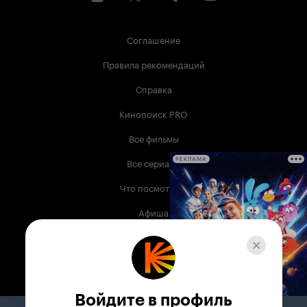
Соглашение
Правила рекомендаций
Справка
Кинопоиск PRO
Все фильмы
Все сериалы
РЕКЛАМА
Что посмотреть
Афиша
Музыка
Телепрограмма
Книги
Войдите в профиль