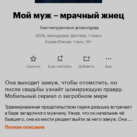
Мой муж – мрачный жнец
Nae nampyeoneun jeoseungsaja
2026, мелодрама, фэнтези, 1 сезон
Корея Южная, 1 мин, 18+
Оценить
Буду смотреть
Добавить
Еще
Она выходит замуж, чтобы отомстить, но 
после свадьбы узнаёт шокирующую правду. 
Мобильный сериал о загробном мире
Травмированная предательством парня девушка встречает 
в баре загадочного мужчину. Узнав, что он начальник её 
бывшего, она из мести решает выйти за него замуж. Она и 
не догадывается, что её новоиспечённый 
Полное описание
супруг — проводник в загробный мир.