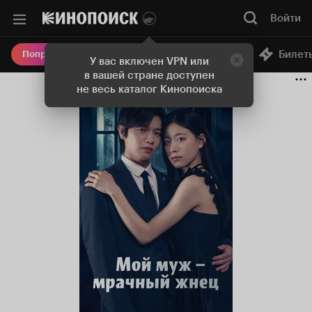
Войти
Онлайн-кинотеатр
Билет
Попробовать Плюс
У вас включен VPN или
в вашей стране доступен
не весь каталог Кинопоиска