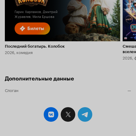
2.3
Гарик Харламов, Дмитрий
Журавлев, Мила Ершова
Билеты
Последний богатырь. Колобок
Смеша
2026, комедия
вселе
2026, 
Дополнительные данные
Слоган
—