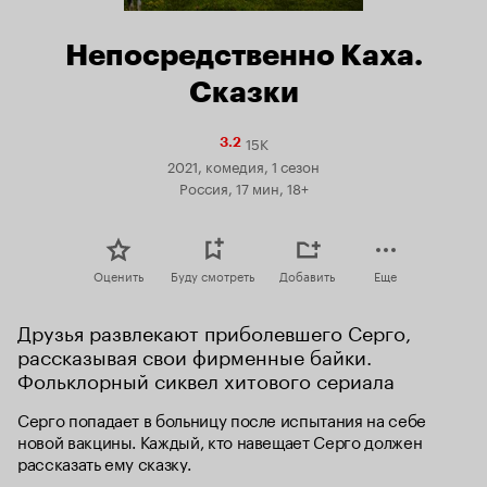
Непосредственно Каха.
Сказки
15K
Рейтинг
3.2
Кинопоиска
2021, комедия, 1 сезон
3.2
Россия, 17 мин, 18+
Оценить
Буду смотреть
Добавить
Еще
Друзья развлекают приболевшего Серго, 
рассказывая свои фирменные байки. 
Фольклорный сиквел хитового сериала
Серго попадает в больницу после испытания на себе 
новой вакцины. Каждый, кто навещает Серго должен 
рассказать ему сказку.