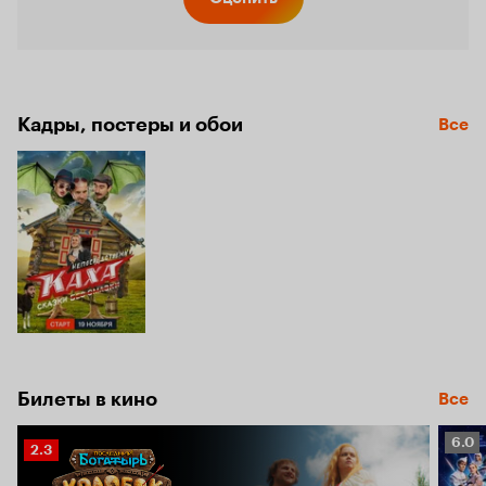
Кинопо
3.2
Кадры, постеры и обои
Все
Билеты в кино
Все
Рейт
6.0
Рейтинг
2.3
Кино
Кинопоиска
6.0