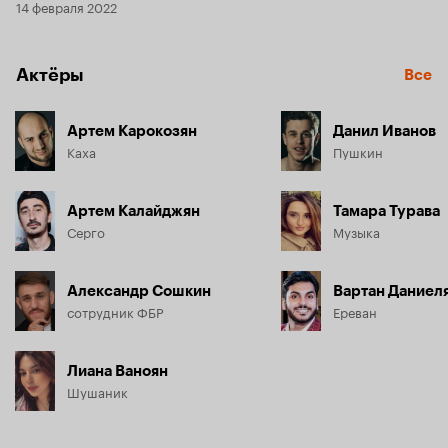
14 февраля 2022
Актёры
Все
Артем Карокозян
Данил Иванов
Каха
Пушкин
Артем Калайджян
Тамара Турава
Серго
Музыка
Александр Сошкин
Вартан Даниел
сотрудник ФБР
Ереван
Лиана Ваноян
Шушаник