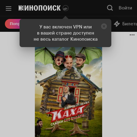
Войти
Онлайн-кинотеатр
Билет
Попробовать Плюс
У вас включен VPN или
в вашей стране доступен
не весь каталог Кинопоиска