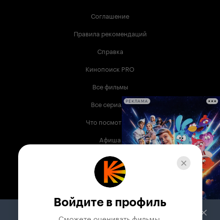
Соглашение
Правила рекомендаций
Справка
Кинопоиск PRO
Все фильмы
Все сериалы
РЕКЛАМА
Что посмотреть
Афиша
Музыка
Телепрограмма
Книги
Войдите в профиль
Служба поддержки
Сможете оценивать фильмы,
