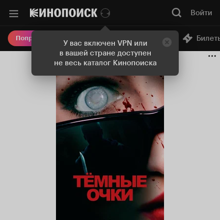
Войти
Онлайн-кинотеатр
Билет
Попробовать Плюс
У вас включен VPN или
в вашей стране доступен
не весь каталог Кинопоиска