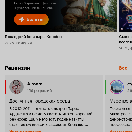
Гарик Харламов, Дмитрий
Журавлев, Мила Ершова
Билеты
Последний богатырь. Колобок
Смеша
2026, комедия
вселе
2026, 
Рецензии
Все
A room
c
159 рецензий
56
Доступная городская среда
Маэстро в
В 2010-2011 гг я много смотрел Дарио
После десят
Ардженто и не могу сказать, что он хороший
Маэстро в э
режиссер. Да, у него есть годные тайтлы,
демонстрир
ставшие культовой классикой: 'Кроваво-
профессион
красное', 'Суспирия', 'Феномен'. Но на этом
фильм и его
Читать рецензию
Читать рец