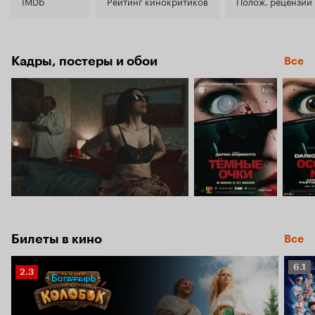
5.3
IMDb
Рейтинг кинокритиков
Полож. рецензии
Кадры, постеры и обои
Все
Билеты в кино
Все
Рейт
6.1
Рейтинг
2.3
Кино
Кинопоиска
6.1
2.3