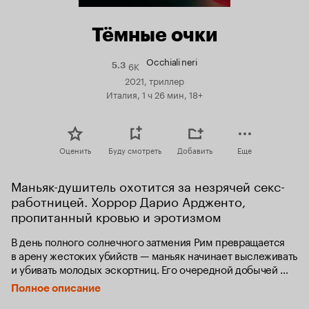
Тёмные очки
Occhiali neri
6K
Рейтинг
5.3
Кинопоиска
2021, триллер
5.3
Италия, 1 ч 26 мин, 18+
Оценить
Буду смотреть
Добавить
Еще
Маньяк-душитель охотится за незрячей секс-
работницей. Хоррор Дарио Ардженто, 
пропитанный кровью и эротизмом
В день полного солнечного затмения Рим превращается 
в арену жестоких убийств — маньяк начинает выслеживать 
и убивать молодых эскортниц. Его очередной добычей 
едва не становится красавица Диана. Спасаясь 
Полное описание
от преследования, она попадает в автоаварию, 