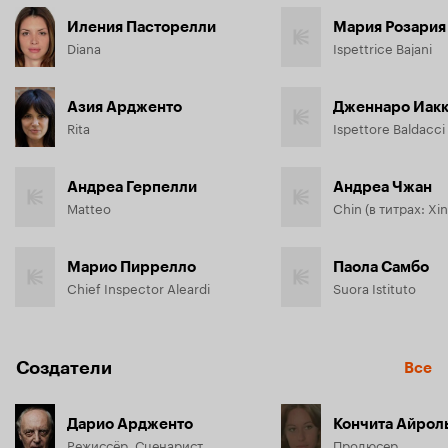
Иления Пасторелли
Мария Розария
Diana
Ispettrice Bajani
Азия Ардженто
Дженнаро Иак
Rita
Ispettore Baldacci
Андреа Герпелли
Андреа Чжан
Matteo
Chin (в титрах: Xi
Марио Пиррелло
Паола Самбо
Chief Inspector Aleardi
Suora Istituto
Создатели
Все
Дарио Ардженто
Кончита Айрол
Режиссёр, Сценарист
Продюсер