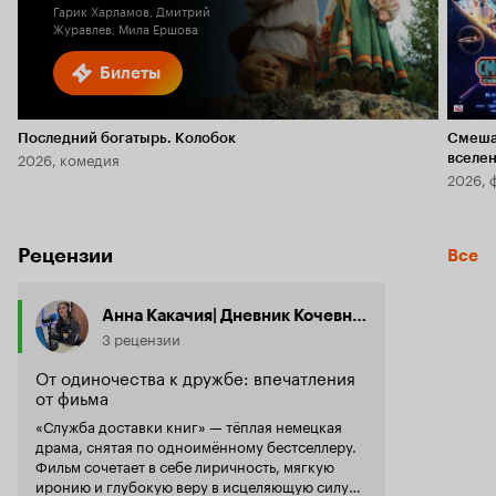
Гарик Харламов, Дмитрий
Журавлев, Мила Ершова
Билеты
Последний богатырь. Колобок
Смеша
2026, комедия
вселе
2026, 
Рецензии
Все
Анна Какачия| Дневник Кочевницы
3 рецензии
От одиночества к дружбе: впечатления
от фиьма
«Служба доставки книг» — тёплая немецкая
драма, снятая по одноимённому бестселлеру.
Фильм сочетает в себе лиричность, мягкую
иронию и глубокую веру в исцеляющую силу