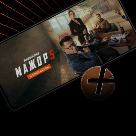
иллюстрацию к книге: тёплые тона, мягкие
световые переходы, внимание к деталям
(обложки, страницы, уличные пейзажи). Город
показан как уютное, почти сказочное
пространство, где книги — связующая нить
между людьми. Горе и исцеление: фильм
показывает, что боль не исчезает, но её можно
разделить с другим человеком. Сила
литературы: книги здесь — не фон, а
действующие лица: они отражают
переживания героев, становятся поводом для
диалога и самопознания. Одиночество и связь:
Карл и Шаша учатся доверять друг другу,
преодолевая барьеры возраста и опыта.
Слабые стороны: 1) Предсказуемость сюжета
Развитие отношений героев следует
классическому шаблону «отчуждение ->
сближение -> примирение». Для искушённого
зрителя это может показаться излишне
очевидным. 2) Медленный темп Фильм требует
от зрителя готовности к неспешному
повествованию. Тем, кто ждёт динамичных
поворотов, он может показаться затянутым. 3)
Упрощение литературного первоисточника
Некоторые нюансы романа (например,