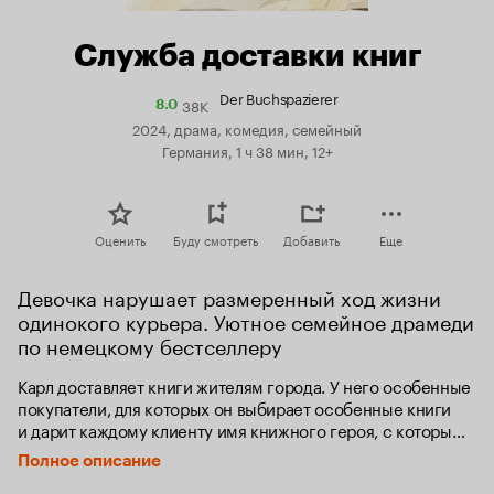
Служба доставки книг
Der Buchspazierer
38K
Рейтинг
8.0
Кинопоиска
2024, драма, комедия, семейный
8.0
Германия, 1 ч 38 мин, 12+
Оценить
Буду смотреть
Добавить
Еще
Девочка нарушает размеренный ход жизни 
одинокого курьера. Уютное семейное драмеди 
по немецкому бестселлеру
Карл доставляет книги жителям города. У него особенные 
покупатели, для которых он выбирает особенные книги 
и дарит каждому клиенту имя книжного героя, с которым 
тот ассоциируется. Однажды в его жизнь врывается 
Полное описание
маленькая девочка Шаша, желающая стать 