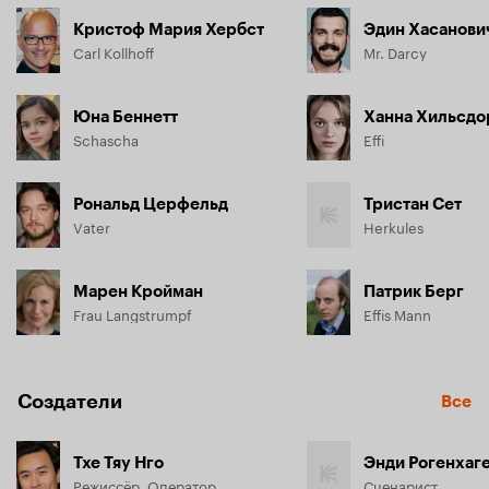
Кристоф Мария Хербст
Эдин Хасанови
Carl Kollhoff
Mr. Darcy
Юна Беннетт
Ханна Хильсд
Schascha
Effi
Рональд Церфельд
Тристан Сет
Vater
Herkules
Марен Кройман
Патрик Берг
Frau Langstrumpf
Effis Mann
Создатели
Все
Тхе Тяу Нго
Энди Рогенхаг
Режиссёр, Оператор
Сценарист