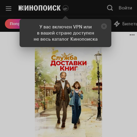
Войти
Онлайн-кинотеатр
Билет
Попробовать Плюс
У вас включен VPN или
в вашей стране доступен
не весь каталог Кинопоиска