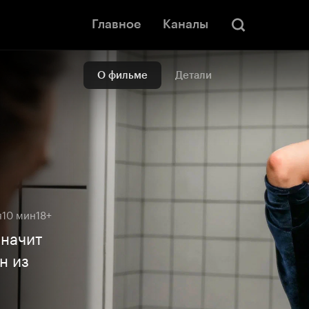
Главное
Каналы
О фильме
Детали
я
10 мин
18+
значит
н из