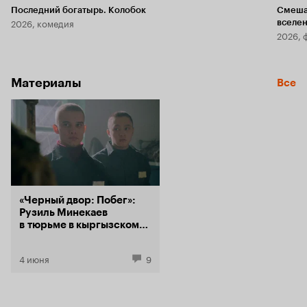
Последний богатырь. Колобок
Смеша
2026, комедия
вселе
2026, 
Материалы
Все
«Черный двор: Побег»:
Рузиль Минекаев
в тюрьме в кыргызском
криминальном сериале с
оценкой 7,8 на
4 июня
9
Кинопоиске