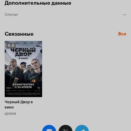
Дополнительные данные
Слоган
—
Связанные
Все
Рейтинг
6.9
Кинопоиска
6.9
Черный Двор в
кино
драма