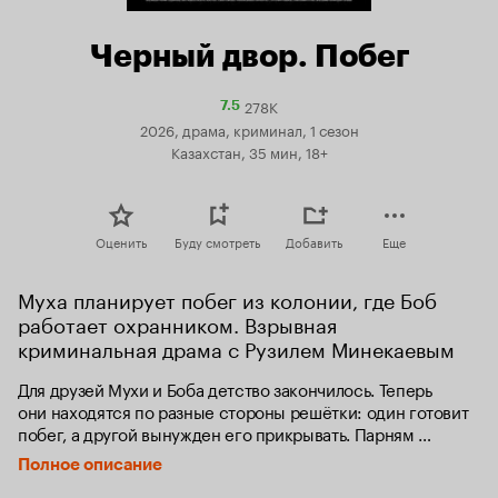
Черный двор. Побег
278K
Рейтинг
7.5
Кинопоиска
2026, драма, криминал, 1 сезон
7.5
Казахстан, 35 мин, 18+
Оценить
Буду смотреть
Добавить
Еще
Муха планирует побег из колонии, где Боб 
работает охранником. Взрывная 
криминальная драма с Рузилем Минекаевым
Для друзей Мухи и Боба детство закончилось. Теперь 
они находятся по разные стороны решётки: один готовит 
побег, а другой вынужден его прикрывать. Парням 
предстоит сделать тяжёлый выбор между совестью 
Полное описание
и понятиями, ведь от этого зависит, кто из них выйдет 