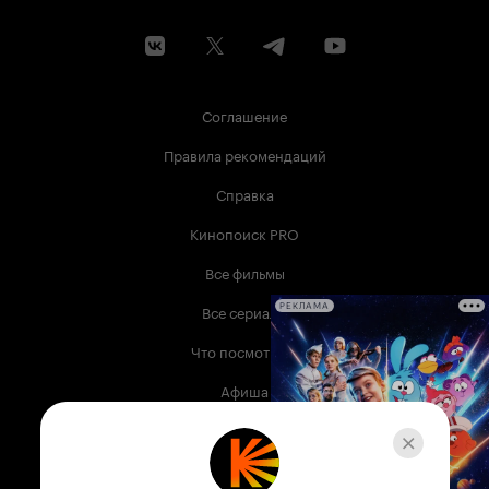
Соглашение
Правила рекомендаций
Справка
Кинопоиск PRO
Все фильмы
Все сериалы
РЕКЛАМА
Что посмотреть
Афиша
Музыка
Телепрограмма