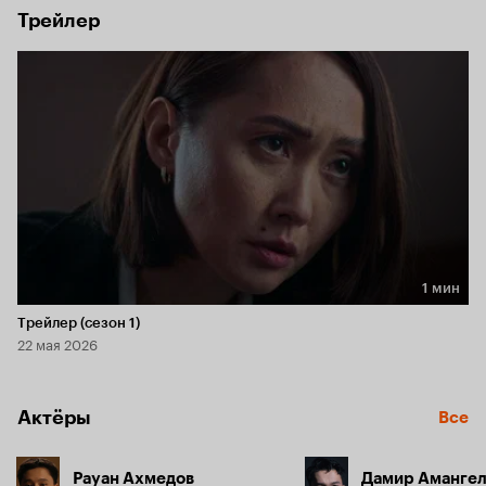
Трейлер
1 мин
Длительность 1 мин
Трейлер (сезон 1)
22 мая 2026
Актёры
Все
Рауан Ахмедов
Дамир Аманге