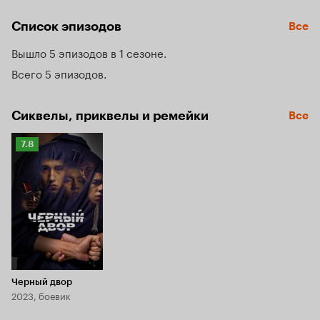
на свободу, а кто останется пленником прошлого.
Список эпизодов
Все
Вышло 5 эпизодов в 1 сезоне
Всего 5 эпизодов
Сиквелы, приквелы и ремейки
Все
Рейтинг
7.8
Кинопоиска
7.8
Черный двор
2023, боевик