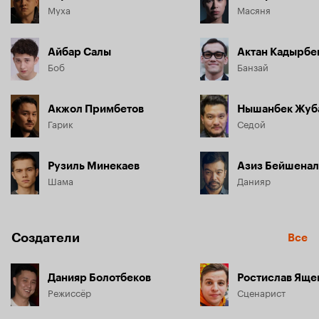
Муха
Масяня
Айбар Салы
Актан Кадырбе
Боб
Банзай
Акжол Примбетов
Нышанбек Жуб
Гарик
Седой
Рузиль Минекаев
Азиз Бейшенал
Шама
Данияр
Создатели
Все
Данияр Болотбеков
Ростислав Яще
Режиссёр
Сценарист