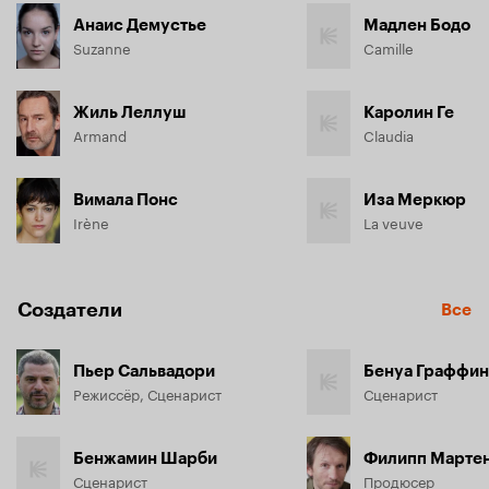
Анаис Демустье
Мадлен Бодо
Suzanne
Camille
Жиль Леллуш
Каролин Ге
Armand
Claudia
Вимала Понс
Иза Меркюр
Irène
La veuve
Создатели
Все
Пьер Сальвадори
Бенуа Граффин
Режиссёр, Сценарист
Сценарист
Бенжамин Шарби
Филипп Марте
Сценарист
Продюсер