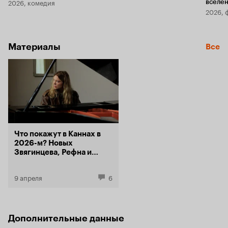
2026, комедия
вселе
2026, 
Материалы
Все
Что покажут в Каннах в
2026-м? Новых
Звягинцева, Рефна и
Альмодовара
9 апреля
6
Дополнительные данные