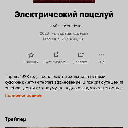
Электрический поцелуй
La Vénus électrique
2026, мелодрама, комедия
Франция, 2 ч 2 мин, 18+
Оценить
Буду смотреть
Добавить
Еще
Париж, 1928 год. После смерти жены талантливый 
художник Антуан теряет вдохновение. В поисках утешения 
он обращается к медиуму, не подозревая, что за голосом 
из потустороннего мира скрывается 
Полное описание
Сюзанна — находчивая мошенница из бродячего цирка. 
Пока искусно разыгранный обман возвращает Антуану 
желание творить, Сюзанна неожиданно влюбляется в того, 
кого водит за нос.
Трейлер