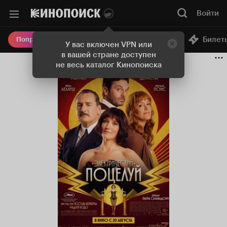
Войти
Онлайн-кинотеатр
Билет
Попробовать Плюс
У вас включен VPN или
в вашей стране доступен
не весь каталог Кинопоиска