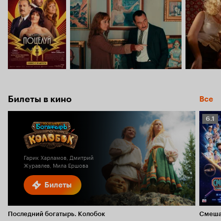
Билеты в кино
Все
Рейт
6.1
Кино
6.1
Гарик Харламов, Дмитрий
Журавлев, Мила Ершова
Билеты
Последний богатырь. Колобок
Смеша