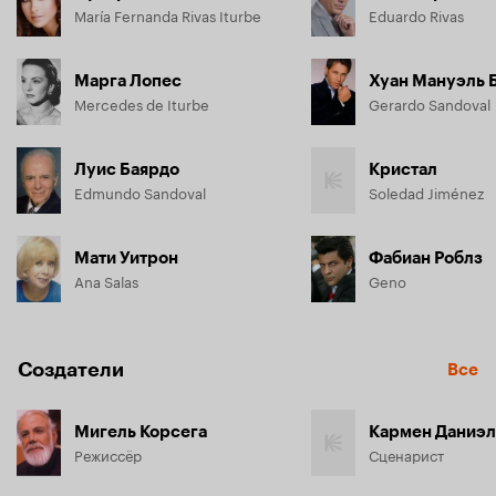
María Fernanda Rivas Iturbe
Eduardo Rivas
Марга Лопес
Хуан Мануэль 
Mercedes de Iturbe
Gerardo Sandoval
Луис Баярдо
Кристал
Edmundo Sandoval
Soledad Jiménez
Мати Уитрон
Фабиан Роблз
Ana Salas
Geno
Создатели
Все
Мигель Корсега
Кармен Даниэл
Режиссёр
Сценарист