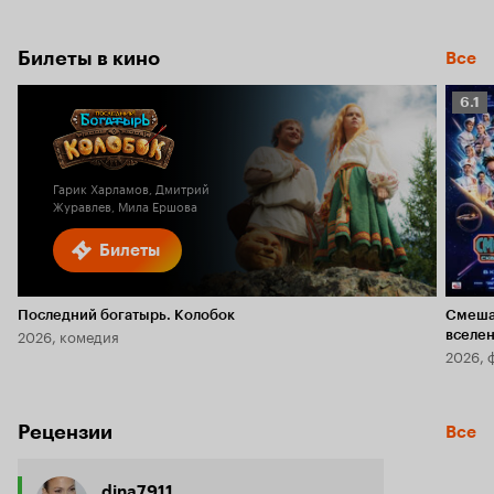
Билеты в кино
Все
Рейт
6.1
Кино
6.1
Гарик Харламов, Дмитрий
Журавлев, Мила Ершова
Билеты
Последний богатырь. Колобок
Смеша
2026, комедия
вселе
2026, 
Рецензии
Все
dina7911