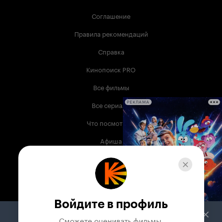
замечательно справилась со своей задачей,
покорив тем самым кучу зрителей по всему
Соглашение
миру. Сериал очень драматичный, любителям
постоянного веселья и релакса его не советую,
Правила рекомендаций
но под нужный настрой он может очень
хорошо пойти. 6 из 10
Справка
Кинопоиск PRO
Все фильмы
Все сериалы
РЕКЛАМА
Что посмотреть
Афиша
Музыка
Телепрограмма
Книги
Войдите в профиль
Служба поддержки
Сможете оценивать фильмы,
