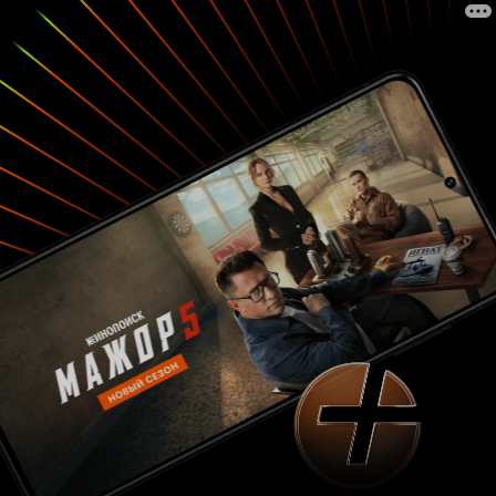
жалость, а восхищение.
–
Мария Фернанда
ангел во плоти, она любит сестер и очень хочет
найти
. Однако ей не хватает
Марию Гваделупе
твердости характера, силы настоять на своем,
как по мне. Она слишком хороша и слишком
приторна, чтоб считаться моей любимицей.
Гордая, злобная, своенравная
Мария Паула
вызывает намного больше эмоций, чем
Мария
. За ней и ее моральным падением
Фернанда
очень интересно наблюдать. Эгоизм и
заносчивость отличают ее от сестер. Она тот
человек, для которого верна пословица: «На
войне все средства хороши». Ради счастья
себя любимой она пойдет по головам и даже
глазом не моргнет. Добиться любви своего
и не пустить в свою жизнь
дяди Эдуардо
– главные ее цели. И она
Марию Гваделупе
никого и ничего не пожалеет, чтоб их
добиться. В реальной жизни она бы скорее
выиграла, чем проиграла. Но и эта дьяволица –
не моя любимица. Меня, вне всяких сомнений,
привлекает тьма, но только в том случае, когда
она является лишь частью натуры. В данном
случае
вся состоит из тьмы. В ней
Мария Паула