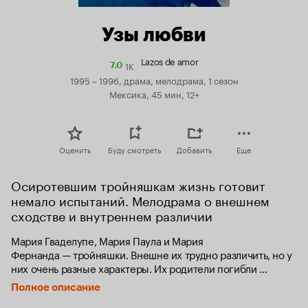
Узы любви
Lazos de amor
1K
Рейтинг
7.0
Кинопоиска
1995 – 1996, драма, мелодрама, 1 сезон
7.0
Мексика, 45 мин, 12+
Оценить
Буду смотреть
Добавить
Еще
Осиротевшим тройняшкам жизнь готовит 
немало испытаний. Мелодрама о внешнем 
сходстве и внутреннем различии
Мария Гваделупе, Мария Паула и Мария 
Фернанда — тройняшки. Внешне их трудно различить, но у 
них очень разные характеры. Их родители погибли 
в автокатастрофе, когда девочки были еще очень 
Полное описание
маленькими. Все думают, что Мария Гваделупе умерла. 