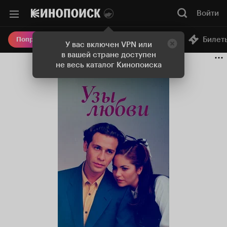
Войти
Онлайн-кинотеатр
Билет
Попробовать Плюс
У вас включен VPN или
в вашей стране доступен
не весь каталог Кинопоиска