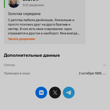
502 рецензии
Золотая середина
С детства любила двойняшек, близняшек и
просто похожих друг на друга братьев и
сестер. В них есть свое очарование: один
отражается в другом и наоборот. Мне всегда
интересна их судьба: кто каким станет, кто
Читать рецензию
чего добьется. Будут ли похожи их жизненные
пути, характеры, восприятия мира? И как
каждый из пары повлияет на жизнь другого? По
вышеуказанным причинам меня очень
Дополнительные данные
заинтересовал сериал «Узы любви»,
рассказывающий историю судеб тройняшек
Слоган
—
Марии Гваделупе, Марии Фернанды и Марии
Премьера в мире
2 октября 1995
,
...
. Три внешние копии друг друга с
Паулы
разными характерами, разными судьбами,
разными принципами… Добрее, милее и
милосердней всех сестер можно назвать
. В результате аварии она
Марию Фернанду
потеряла зрение, но не потеряла своей
душевной красоты, в которую и влюбился
. Очень талантливая, она вызывает не
Херардо