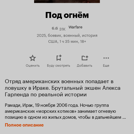
Под огнём
Warfare
31K
Рейтинг
6.6
Кинопоиска
2025, боевик, военный, история
6.6
США, 1 ч 35 мин, 18+
Оценить
Буду смотреть
Добавить
Еще
Отряд американских военных попадает в 
ловушку в Ираке. Брутальный экшен Алекса 
Гарленда по реальной истории
Рамади, Ирак, 19 ноября 2006 года. Ночью группа 
американских «морских котиков» занимает огневую 
позицию в одном из жилых домов, чтобы в дальнейшем 
прикрывать продвижение морпехов. Однако уже днём 
Полное описание
отряд подвергается нападению местных боевиков.