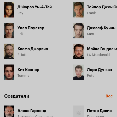
Д’Фарао Ун-А-Тай
Тейлор Джон С
Ray
Frank
Уилл Поултер
Джозеф Куинн
Erik
Sam
Космо Джарвис
Майкл Гандоль
Elliott
Lt. Macdonald
Кит Коннор
Лори Дункан
Tommy
Pete
Создатели
Все
Алекс Гарленд
Питер Дэвис
Режиссёр, Сценарист
Продюсер