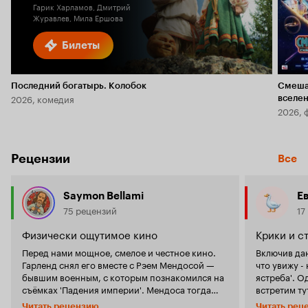
Гарик Харламов, Дмитрий
Журавлев, Мила Ершова
Билеты
Последний богатырь. Колобок
Смеша
2026, комедия
вселе
2026, 
Рецензии
Все
Saymon Bellami
Е
75 рецензий
17
Физически ощутимое кино
Крики и с
Перед нами мощное, смелое и честное кино.
Включив да
Гарленд снял его вместе с Рэем Мендосой —
что увижу -
бывшим военным, с которым познакомился на
ястреба'. О
съёмках 'Падения империи'. Мендоса тогда
встретим ту
выступал консультантом, и, как видно,
персонажи (
Читать рецензию
Читать рец