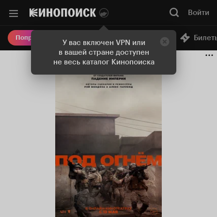
Войти
Онлайн-кинотеатр
Билет
Попробовать Плюс
У вас включен VPN или
в вашей стране доступен
не весь каталог Кинопоиска