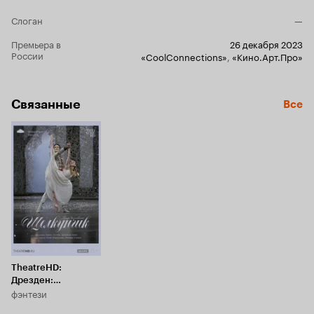
Слоган
—
Премьера в
26 декабря 2023
России
«CoolConnections»
,
«Кино.Арт.Про»
Связанные
Все
TheatreHD:
Дрезден:
фэнтези
Щелкунчик