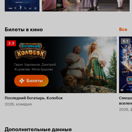
Билеты в кино
Все
Рейт
6.1
Рейтинг
2.3
Кино
Кинопоиска
6.1
2.3
Гарик Харламов, Дмитрий
Журавлев, Мила Ершова
Билеты
Последний богатырь. Колобок
Смеша
2026, комедия
вселе
2026, 
Дополнительные данные