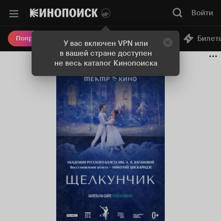
Войти
Онлайн-кинотеатр
Билет
Попробовать Плюс
У вас включен VPN или
в вашей стране доступен
не весь каталог Кинопоиска