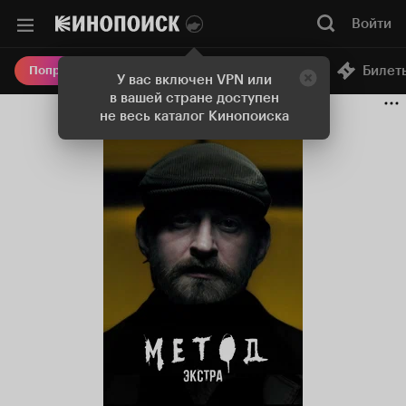
Войти
Онлайн-кинотеатр
Билет
Попробовать Плюс
У вас включен VPN или
в вашей стране доступен
не весь каталог Кинопоиска