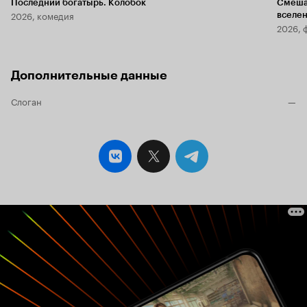
Последний богатырь. Колобок
Смеша
2026, комедия
вселе
2026, 
Дополнительные данные
Слоган
—