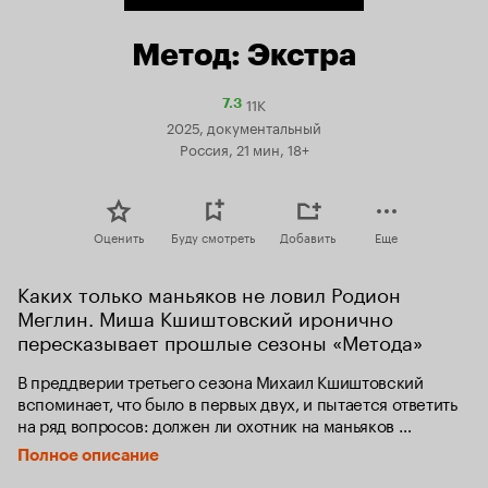
Метод: Экстра
11K
Рейтинг
7.3
Кинопоиска
2025, документальный
7.3
Россия, 21 мин, 18+
Оценить
Буду смотреть
Добавить
Еще
Каких только маньяков не ловил Родион 
Меглин. Миша Кшиштовский иронично 
пересказывает прошлые сезоны «Метода»
В преддверии третьего сезона Михаил Кшиштовский 
вспоминает, что было в первых двух, и пытается ответить 
на ряд вопросов: должен ли охотник на маньяков 
соблюдать уголовный кодекс; чем русский народный нуар 
Полное описание
похож на «Настоящего детектива» и чего ждать 