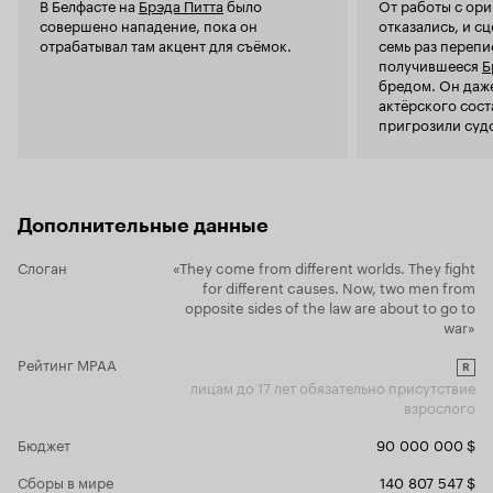
В Белфасте на
Брэда Питта
было
От работы с ор
одним плюс
совершено нападение, пока он
отказались, и с
отрабатывал там акцент для съёмок.
семь раз перепи
получившееся
Б
бредом. Он даже
актёрского сост
пригрозили суд
Дополнительные данные
Слоган
«They come from different worlds. They fight
for different causes. Now, two men from
opposite sides of the law are about to go to
war»
Рейтинг MPAA
R
лицам до 17 лет обязательно присутствие
взрослого
Бюджет
90 000 000 $
Сборы в мире
140 807 547 $