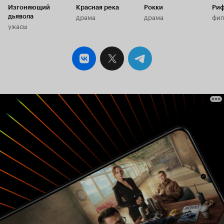
Изгоняющий
Красная река
Рокки
Риф
драма
драма
фил
дьявола
ужасы