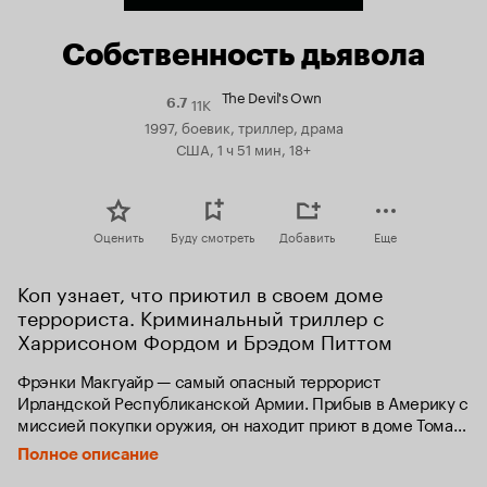
Собственность дьявола
The Devil's Own
11K
Рейтинг
6.7
Кинопоиска
1997, боевик, триллер, драма
6.7
США, 1 ч 51 мин, 18+
Оценить
Буду смотреть
Добавить
Еще
Коп узнает, что приютил в своем доме 
террориста. Криминальный триллер с 
Харрисоном Фордом и Брэдом Питтом
Фрэнки Макгуайр — самый опасный террорист 
Ирландской Республиканской Армии. Прибыв в Америку с 
миссией покупки оружия, он находит приют в доме Тома 
О’Миры, нью-йоркского полицейского, который не знает 
Полное описание
ничего о личности и реальной жизни своего гостя. Все 