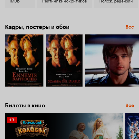
6.7
IMDb
Рейтинг кинокритиков
Полож. рецензии
Кадры, постеры и обои
Все
Билеты в кино
Все
Рейтинг
1.7
Кинопоиска
1.7