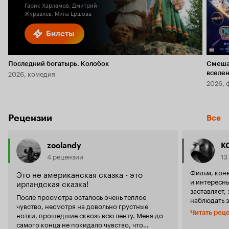
Гарик Харламов, Дмитрий
Журавлев, Мила Ершова
Билеты
Последний богатырь. Колобок
Смеша
2026, комедия
вселе
2026, 
Рецензии
Все
zoolandy
K
4 рецензии
13
Фильм, коне
Это не американская сказка - это
и интересны
ирландская сказка!
заставляет, это точн
После просмотра осталось очень теплое
наблюдать 
чувство, несмотря на довольно грустные
мировоззре
Читать рец
нотки, прошедшие сквозь всю ленту. Меня до
действующи
самого конца не покидало чувство, что
'Мира (Форд