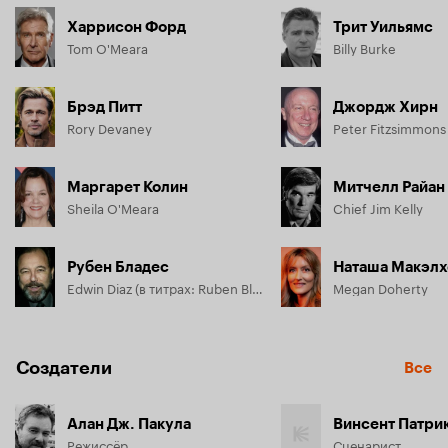
Харрисон Форд
Трит Уильямс
Tom O'Meara
Billy Burke
Брэд Питт
Джордж Хирн
Rory Devaney
Peter Fitzsimmons
Маргарет Колин
Митчелл Райан
Sheila O'Meara
Chief Jim Kelly
Рубен Бладес
Наташа Макэлх
Edwin Diaz (в титрах: Ruben Blades)
Megan Doherty
Создатели
Все
Алан Дж. Пакула
Винсент Патри
Режиссёр
Сценарист