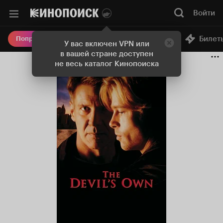
Войти
Онлайн-кинотеатр
Билет
Попробовать Плюс
У вас включен VPN или
в вашей стране доступен
не весь каталог Кинопоиска