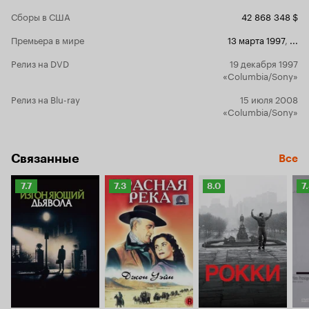
Сборы в США
42 868 348 $
Премьера в мире
13 марта 1997
,
...
Релиз на DVD
19 декабря 1997
«Columbia/Sony»
Релиз на Blu-ray
15 июля 2008
«Columbia/Sony»
Связанные
Все
Рейтинг
Рейтинг
Рейтинг
Р
7.7
7.3
8.0
7
Кинопоиска
Кинопоиска
Кинопоиска
К
7.7
7.3
8.0
7.