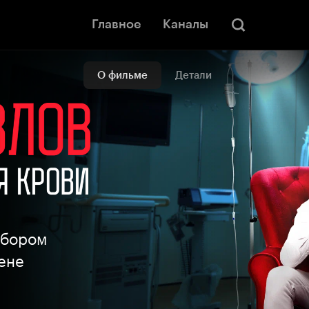
Главное
Каналы
О фильме
Детали
ыбором
ене