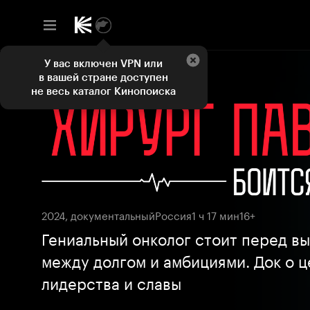
У вас включен VPN или
в вашей стране доступен
не весь каталог Кинопоиска
2024, документальный
Россия
1 ч 17 мин
16+
Гениальный онколог стоит перед в
между долгом и амбициями. Док о ц
лидерства и славы