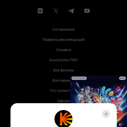
Соглашение
Правила рекомендаций
Справка
Кинопоиск PRO
Все фильмы
Все сериалы
РЕКЛАМА
Что посмотреть
Афиша
Музыка
Телепрограмма