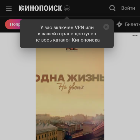
Войти
Онлайн-кинотеатр
Билет
Попробовать Плюс
У вас включен VPN или
в вашей стране доступен
не весь каталог Кинопоиска