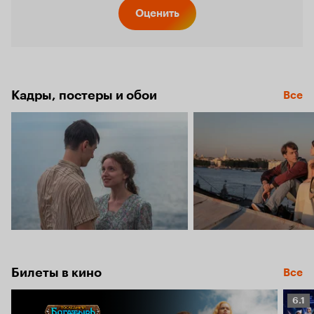
Кинопо
Оценить
7.5
Кадры, постеры и обои
Все
Билеты в кино
Все
Рейт
6.1
Кино