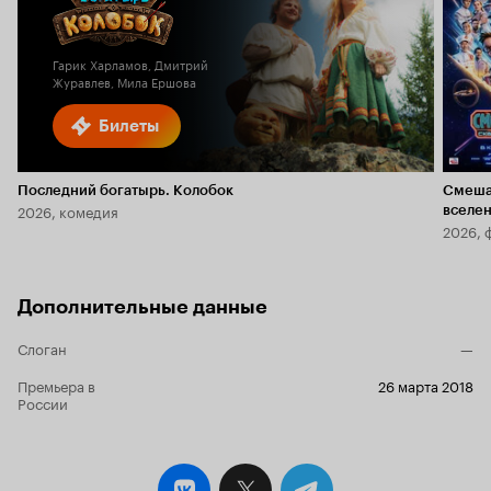
6.1
Гарик Харламов, Дмитрий
Журавлев, Мила Ершова
Билеты
Последний богатырь. Колобок
Смеша
2026, комедия
вселе
2026, 
Дополнительные данные
Слоган
—
Премьера в
26 марта 2018
России