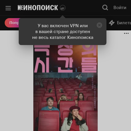
Войти
Онлайн-кинотеатр
Билет
Попробовать Плюс
У вас включен VPN или
в вашей стране доступен
не весь каталог Кинопоиска