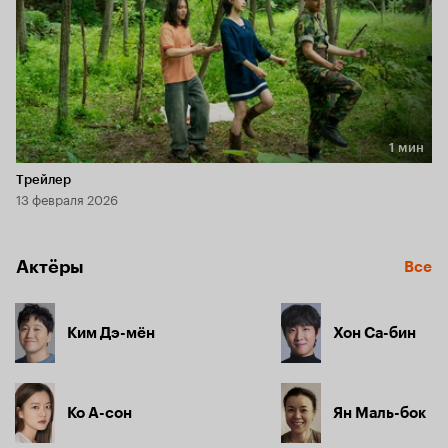
1 мин
Длительность 1 мин
Трейлер
13 февраля 2026
Актёры
Все
Ким Дэ-мён
Хон Са-бин
Ко А-сон
Ян Маль-бок