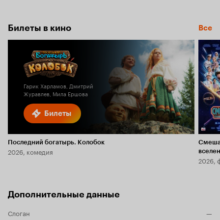
Билеты в кино
Все
Гарик Харламов, Дмитрий
Журавлев, Мила Ершова
Билеты
Последний богатырь. Колобок
Смеша
2026, комедия
вселе
2026, 
Дополнительные данные
Слоган
—