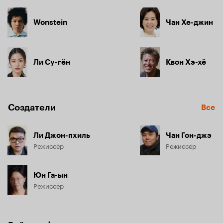
Wonstein
Чан Хе-джин
Ли Су-гён
Квон Хэ-хё
Создатели
Все
Ли Джон-пхиль
Чан Гон-джэ
Режиссёр
Режиссёр
Юн Га-ын
Режиссёр