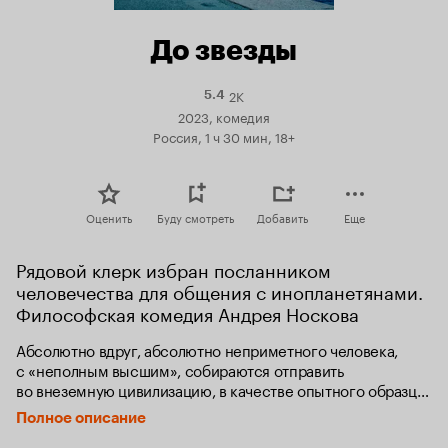
До звезды
2K
Рейтинг
5.4
Кинопоиска
2023, комедия
5.4
Россия, 1 ч 30 мин, 18+
Оценить
Буду смотреть
Добавить
Еще
Рядовой клерк избран посланником 
человечества для общения с инопланетянами. 
Философская комедия Андрея Носкова
Абсолютно вдруг, абсолютно неприметного человека, 
с «неполным высшим», собираются отправить 
во внеземную цивилизацию, в качестве опытного образца. 
Этого требуют инопланетяне с корабля, который завис 
Полное описание
над землей.
