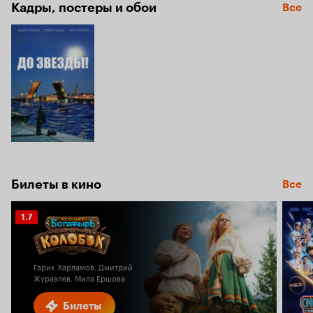
5.4
Кадры, постеры и обои
Все
Билеты в кино
Все
Рейтинг
1.7
Кинопоиска
1.7
Гарик Харламов, Дмитрий
Журавлев, Мила Ершова
Билеты