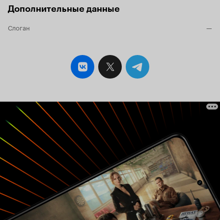
Образец будет изъят нами из указанной точки
Дополнительные данные
через семь оборотов вашей планеты вокруг
Российскому
своей оси'. Конец сообщения.
Слоган
—
зрителю определённо не везёт с фильмами в
жанре научной фантастики. Фэнтези, мистики
и даже кино ужасов хватает, а вот с НФ - просто
беда. Научная фантастика - без преувеличения
'элита' кинофантастики. Чтобы на неё
'замахнуться' нужен хороший бюджет, а самое
главное - необходим опыт создания подобных
лент. У Андрея Носкова такого опыта не было,
хотя его творческая биография насыщена и
разнообразна. На его счету более полусотни
ролей в фильмах и сериалах. Как режиссёр он
поставил более двадцати спектаклей, в
качестве креативного продюсера участвует в
создании мюзиклов. Но фантастики в этом
'послужном списке', к сожалению, нет. По
словам режиссёра, этот проект настолько
важен для него, что он изначально даже не
планировал входить в кадр.
'Для меня это
очень важный проект. Это ведь мой дебют в
роли режиссёра такого большого фильма:
раньше я ставил спектакли, снимал