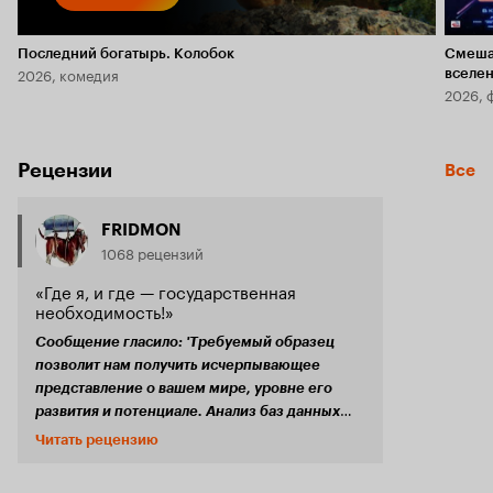
Последний богатырь. Колобок
Смеша
2026, комедия
вселе
2026, 
Рецензии
Все
FRIDMON
1068 рецензий
«Где я, и где — государственная
необходимость!»
Сообщение гласило: 'Требуемый образец
позволит нам получить исчерпывающее
представление о вашем мире, уровне его
развития и потенциале. Анализ баз данных
вашего мира показал, что необходимый нам
Читать рецензию
образец носит имя Борис Костиков и
находится по следующим координатам...