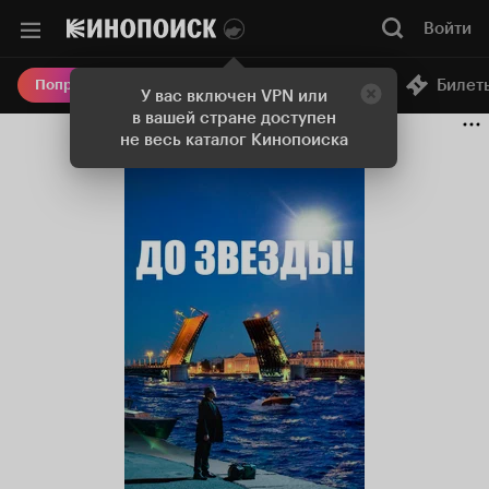
Войти
Онлайн-кинотеатр
Билет
Попробовать Плюс
У вас включен VPN или
в вашей стране доступен
не весь каталог Кинопоиска