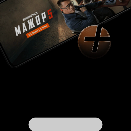
короткометражки, однако полный метр
режиссировал впервые. Изначально я даже не
планировал появляться в кадре, но актер, с
которым мы договорились, просто не смог.
Но в итоге все вышло даже лучше: те, кто уже
посмотрел фильм, сказали, что просто не
представляют на моём месте другого
Учитывая богатый театральный опыт
артиста'.
Андрея Носкова, не удивительно, что основой
для сюжета картины он выбрал пьесу
драматурга и сценариста Натальи Мошиной 'К
звёздам!' (2011). Пьеса неоднократно ставилась
на сценах разных театров страны, и имела
успех. Однако то, что хорошо для статичной
сцены, не всегда хорошо для панорамного
экрана. В итоге главным минусом отличной
пьесы стал её 'разговорный характер'. В фильме
крайне мало действия - разговоры, разговоры,
разговоры. Правда, Андрей Носков, - иногда
возвращаясь из амплуа актёра в режиссёрское
кресло, - всё же умудрялся наполнить кадр
приятными неожиданностями: мычащие
коровы, хрустящий белый снег, играющий то