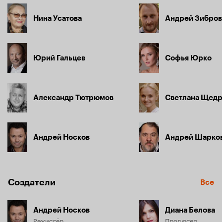
Нина Усатова
Андрей Зибров
Юрий Гальцев
Софья Юрко
Александр Тютрюмов
Светлана Щед
Андрей Носков
Андрей Шарко
Создатели
Все
Андрей Носков
Диана Белова
Режиссёр
Продюсер