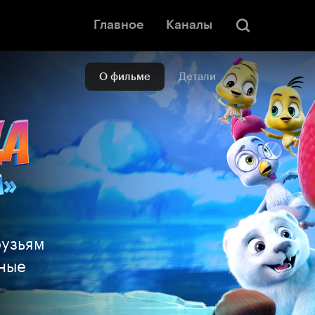
Главное
Каналы
О фильме
Детали
+
рузьям
ные