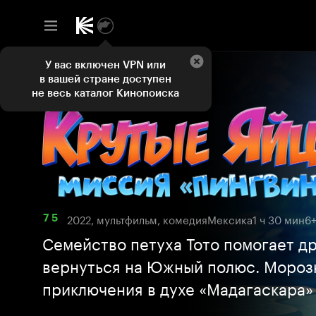
У вас включен VPN или
в вашей стране доступен
не весь каталог Кинопоиска
2022, мультфильм, комедия
Мексика
1 ч 30 мин
6
7 5
Семейство петуха Тото помогает д
вернуться на Южный полюс. Мороз
приключения в духе «Мадагаскара»