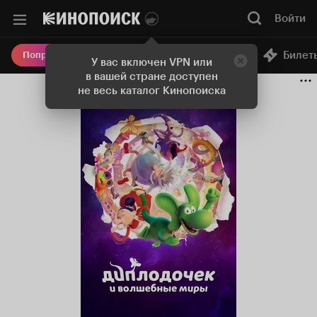
Войти
Онлайн-кинотеатр
Билет
Попробовать Плюс
У вас включен VPN или
в вашей стране доступен
не весь каталог Кинопоиска