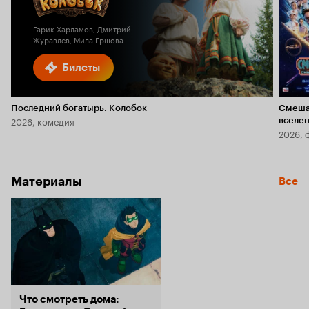
5.8
1.9
Гарик Харламов, Дмитрий
Журавлев, Мила Ершова
Билеты
Последний богатырь. Колобок
Смеша
2026, комедия
вселе
2026, 
Материалы
Все
Что смотреть дома: