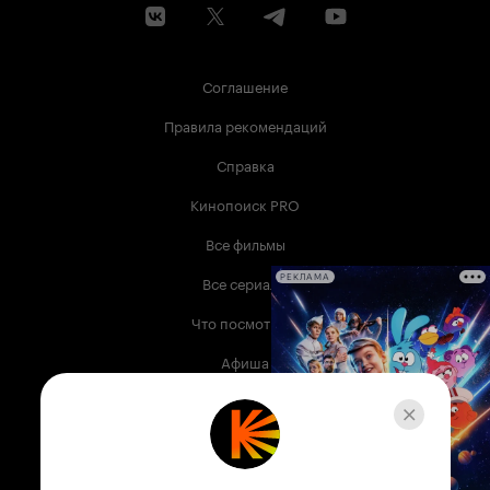
Соглашение
Правила рекомендаций
Справка
Кинопоиск PRO
Все фильмы
Все сериалы
РЕКЛАМА
Что посмотреть
Афиша
Музыка
Телепрограмма
Книги