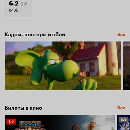
7.5
316
6.2
IMDb
Кадры, постеры и обои
Все
Билеты в кино
Все
Рейт
5.8
Рейтинг
1.9
Кино
Кинопоиска