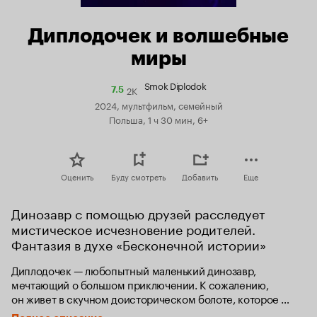
Диплодочек и волшебные
миры
Smok Diplodok
2K
Рейтинг
7.5
Кинопоиска
2024, мультфильм, семейный
7.5
Польша, 1 ч 30 мин, 6+
Оценить
Буду смотреть
Добавить
Еще
Динозавр с помощью друзей расследует 
мистическое исчезновение родителей. 
Фантазия в духе «Бесконечной истории»
Диплодочек — любопытный маленький динозавр, 
мечтающий о большом приключении. К сожалению, 
он живет в скучном доисторическом болоте, которое 
окружает высокая стена. Диплодочек еще не знает, что на 