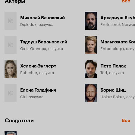
Актёры
Все
Миколай Вачовский
Аркадиуш Яку
Diplodok, озвучка
Тадеуш Барановский
Мальгожата Ко
Girl's Grandpa, озвучка
Entomologia, озву
Хелена Энглерт
Петр Полак
Publisher, озвучка
Ted, озвучка
Елена Голдфинч
Борис Шиц
Girl, озвучка
Hokus Pokus, озву
Создатели
Все