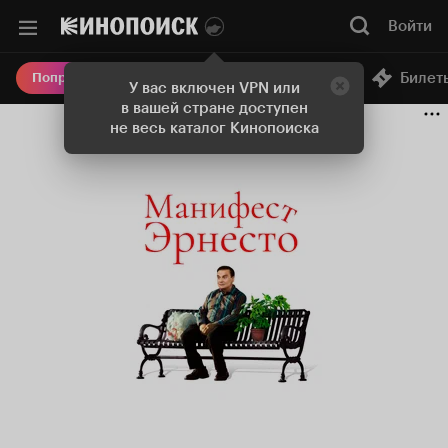
Войти
Онлайн-кинотеатр
Билет
Попробовать Плюс
У вас включен VPN или
в вашей стране доступен
не весь каталог Кинопоиска