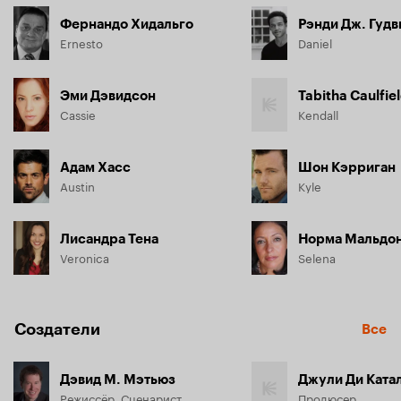
Фернандо Хидальго
Рэнди Дж. Гудв
Ernesto
Daniel
Эми Дэвидсон
Tabitha Caulfie
Cassie
Kendall
Адам Хасс
Шон Кэрриган
Austin
Kyle
Лисандра Тена
Норма Мальдо
Veronica
Selena
Создатели
Все
Дэвид М. Мэтьюз
Джули Ди Ката
Режиссёр, Сценарист
Продюсер