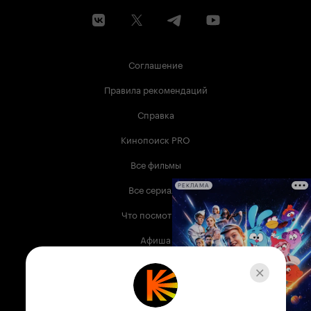
Соглашение
Правила рекомендаций
Справка
Кинопоиск PRO
Все фильмы
Все сериалы
РЕКЛАМА
Что посмотреть
Афиша
Музыка
Телепрограмма