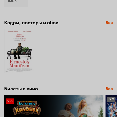
6.7
IMDb
Кадры, постеры и обои
Все
Билеты в кино
Все
Рейт
6.2
Рейтинг
2.5
Кино
Кинопоиска
6.2
2.5