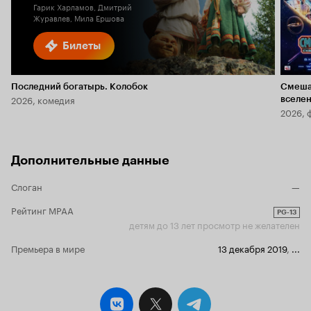
Гарик Харламов, Дмитрий
Журавлев, Мила Ершова
Билеты
Последний богатырь. Колобок
Смеша
2026, комедия
вселе
2026, 
Дополнительные данные
Слоган
—
Рейтинг MPAA
PG-13
детям до 13 лет просмотр не желателен
Премьера в мире
13 декабря 2019
,
...