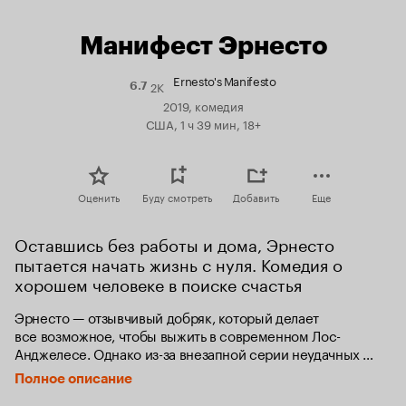
Манифест Эрнесто
Ernesto's Manifesto
2K
Рейтинг
6.7
Кинопоиска
2019, комедия
6.7
США, 1 ч 39 мин, 18+
Оценить
Буду смотреть
Добавить
Еще
Оставшись без работы и дома, Эрнесто 
пытается начать жизнь с нуля. Комедия о 
хорошем человеке в поиске счастья
Эрнесто — отзывчивый добряк, который делает 
все возможное, чтобы выжить в современном Лос-
Анджелесе. Однако из-за внезапной серии неудачных 
поворотов судьбы он теряет работу, девушку и дом, Затем, 
Полное описание
когда все кажется безнадежным, он находит работу, 