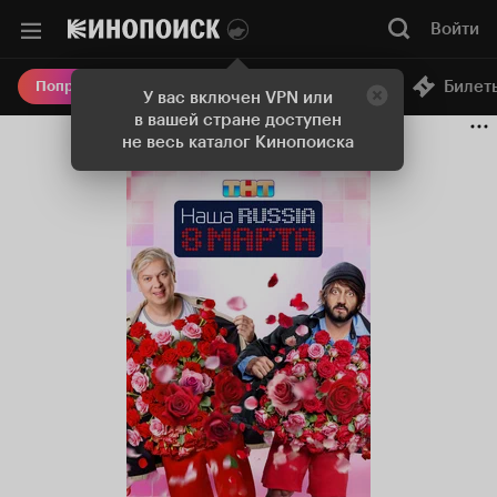
Войти
Онлайн-кинотеатр
Билет
Попробовать Плюс
У вас включен VPN или
в вашей стране доступен
не весь каталог Кинопоиска