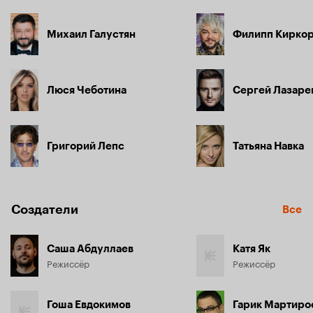
Михаил Галустян
Филипп Кирко
Люся Чеботина
Сергей Лазаре
Григорий Лепс
Татьяна Навка
Создатели
Все
Саша Абдуллаев
Катя Як
Режиссёр
Режиссёр
Гоша Евдокимов
Гарик Мартиро