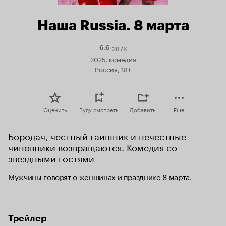
Наша Russia. 8 марта
287K
Рейтинг
6.6
Кинопоиска
2025, комедия
6.6
Россия, 18+
Оценить
Буду смотреть
Добавить
Еще
Бородач, честный гаишник и нечестные 
чиновники возвращаются. Комедия со 
звездными гостями
Мужчины говорят о женщинах и празднике 8 марта.
Трейлер