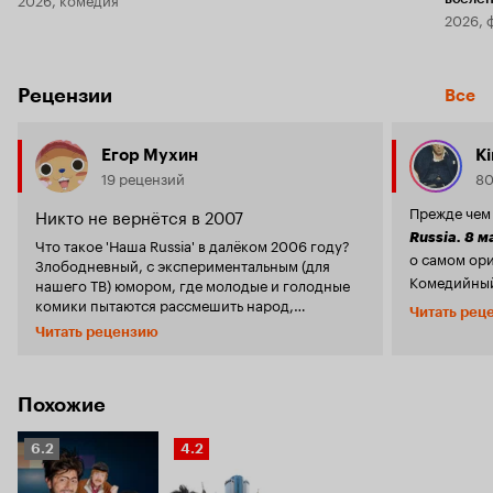
2026, 
Рецензии
Все
Егор Мухин
K
19 рецензий
80
Прежде чем 
Никто не вернётся в 2007
Russia. 8 м
Что такое 'Наша Russia' в далёком 2006 году?
о самом ор
Злободневный, с экспериментальным (для
Комедийны
нашего ТВ) юмором, где молодые и голодные
комики пытаются рассмешить народ,
появившись 
Читать рец
высмеивая стереотипы. И я бы сказал что это
существова
Читать рецензию
получилось! Многие образы и фразы ушли в
поклонников
народ! Но что такое 'Наша Russia' сейчас?
особой траг
Комики повзрослели, перестали
не увидел, т
экспериментировать и... Смешить. Ну это было
начал сдув
Похожие
вступление. Что там сам фильм? Вы же видели
было остано
новогодние капустники? Ну с песнями там,
после заве
Рейтинг
Рейтинг
6.2
4.2
знаменитыми лицами? Тоже самое, но без
персонажей
Кинопоиска
Кинопоиска
новогодней атмосферы... И лиц... И юмора... И
Галустяно
6.2
4.2