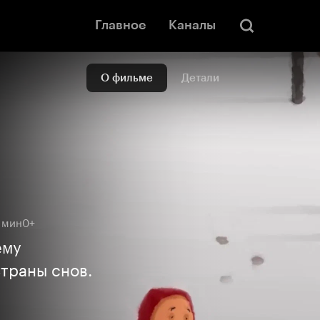
Главное
Каналы
О фильме
Детали
 мин
0+
ему
Страны снов.