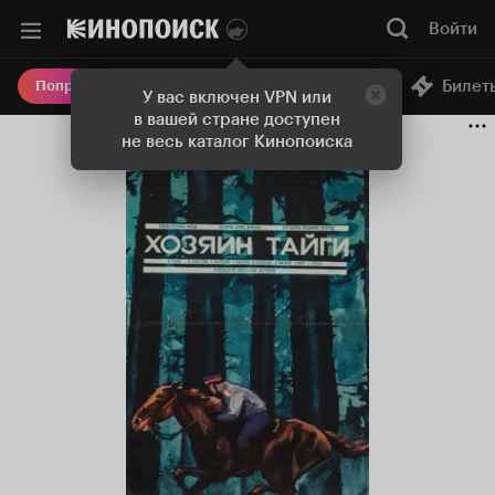
Войти
Онлайн-кинотеатр
Билет
Попробовать Плюс
У вас включен VPN или
в вашей стране доступен
не весь каталог Кинопоиска