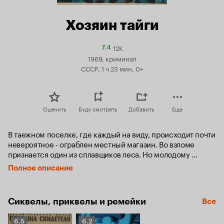
Хозяин тайги
12K
Рейтинг
7.4
Кинопоиска
1969, криминал
7.4
СССР, 1 ч 23 мин, 0+
Оценить
Буду смотреть
Добавить
Еще
В таежном поселке, где каждый на виду, происходит почти 
невероятное - ограблен местный магазин. Во взломе 
признается один из сплавщиков леса. Но молодому 
участковому не дают покоя кое-какие «нестыковки». И в 
Полное описание
конце концов он выходит на след подлинных участников 
преступления...
Сиквелы, приквелы и ремейки
Все
Рейтинг
Рейтинг
6.5
6.2