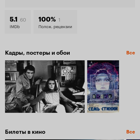
Кинопо
5.7
60
1
5.1
100%
IMDb
Полож. рецензии
Кадры, постеры и обои
Все
Билеты в кино
Все