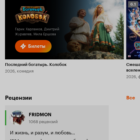
Рейт
6.1
Кино
6.1
Гарик Харламов, Дмитрий
Журавлев, Мила Ершова
Билеты
Последний богатырь. Колобок
Смеша
2026, комедия
вселе
2026, 
Рецензии
Все
FRIDMON
1068 рецензий
И жизнь, и разум, и любовь…