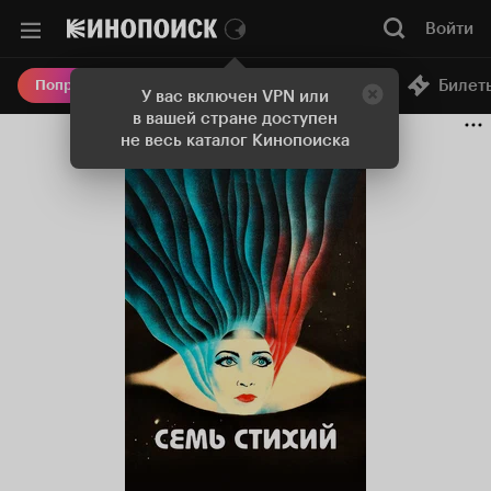
Войти
Онлайн-кинотеатр
Билет
Попробовать Плюс
У вас включен VPN или
в вашей стране доступен
не весь каталог Кинопоиска