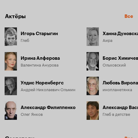
генетик Анурова и одноклассник Олега — журналист Глеб.

Инопланетный цветок неожиданно трансформируется в 
Актёры
Все
женщину по имени Аира. При посредничестве 
представителя более развитой цивилизации она пытается 
наладить тесный контакт с физиком Ольминым, который 
Игорь Старыгин
Ханна Дуновск
находится на конечном этапе создания солнечной 
Глеб
Аира
воронки. Это открытие позволит получить огромное 
количество дешёвой энергии, благодаря которой станет 
возможным спасти гибнущую планету.
Ирина Алферова
Борис Химиче
Валентина Анурова
Ольховский
Улдис Норенбергс
Любовь Вирол
Андрей Николаевич Ольмин
инопланетянка
Александр Филиппенко
Александр Вас
Олег Янков
Глеб в детстве