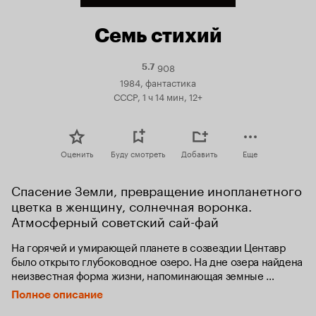
Семь стихий
908
Рейтинг
5.7
Кинопоиска
1984, фантастика
5.7
СССР, 1 ч 14 мин, 12+
Оценить
Буду смотреть
Добавить
Еще
Спасение Земли, превращение инопланетного 
цветка в женщину, солнечная воронка. 
Атмосферный советский сай-фай
На горячей и умирающей планете в созвездии Центавр 
было открыто глубоководное озеро. На дне озера найдена 
неизвестная форма жизни, напоминающая земные 
растения. Находку тщательно исследуют в 
Полное описание
фитолаборатории Олега Янкова. Ему активно помогают 