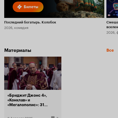
Билеты
Последний богатырь. Колобок
Смеша
2026, комедия
вселе
2026, 
Материалы
Все
«Бриджит Джонс 4»,
«Конклав» и
«Мегалополис»: 31
премьера Кинопоиска в
феврале
3 февраля 2025
7