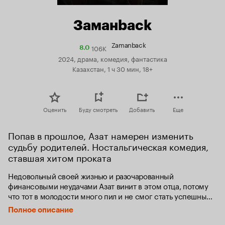
Заманback
Zamanback
106K
Рейтинг
8.0
Кинопоиска
2024, драма, комедия, фантастика
8.0
Казахстан, 1 ч 30 мин, 18+
Оценить
Буду смотреть
Добавить
Еще
Попав в прошлое, Азат намерен изменить 
судьбу родителей. Ностальгическая комедия, 
ставшая хитом проката
Недовольный своей жизнью и разочарованный 
финансовыми неудачами Азат винит в этом отца, потому 
что тот в молодости много пил и не смог стать успешным 
человеком. После очередной ссоры Азат неожиданно 
Полное описание
попадает в 1994 год — в тот момент, когда его родители 