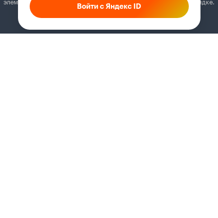
элементы. Добавьте Кинопоиск в исключения, и всё будет в порядке.
Войти с Яндекс ID
Как это сделать
Соглашение
Правила рекомендаций
Справка
Кинопоиск PRO