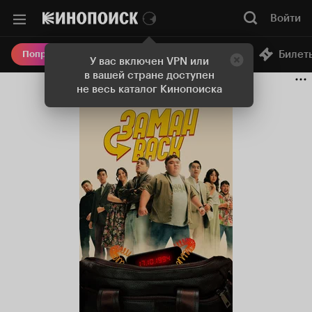
Войти
Онлайн-кинотеатр
Билет
Попробовать Плюс
У вас включен VPN или
в вашей стране доступен
не весь каталог Кинопоиска