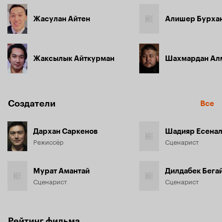
Жасулан Айтен
Алишер Бурха
Жаксылык Айткурман
Шахмардан Ал
Создатели
Все
Дархан Саркенов
Шадияр Есена
Режиссёр
Сценарист
Мурат Амантай
Дилдабек Бега
Сценарист
Сценарист
Рейтинг фильма