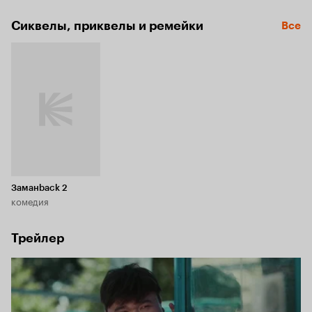
готовятся к свадьбе. Парень решает помешать свадьбе, 
веря, что таким образом сможет изменить свою жизнь 
Сиквелы, приквелы и ремейки
Все
к лучшему.
Заманback 2
комедия
Трейлер