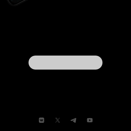
довольно интеллигентно, особенно для
американцев, не вызывают отвращения и
фильм в целом не портят, но и не украшают,
смысла в них никакого нет. Возможно конечно
американские зрители в этот момент
надрывают животы, не знаю. Фильм
однозначно хорош, заряжает позитивным
настроением. Еще одно подтверждение того,
что европейское кино многократно лучше
голливудского. Вполне возможно, что даже
когда-нибудь и возникнет желание его
пересмотреть. Так что все рекомендую.