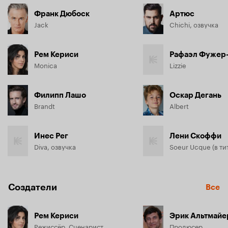
Франк Дюбоск
Артюс
Jack
Chichi, озвучка
Рем Кериси
Рафаэл Фужер
Monica
Lizzie
Филипп Лашо
Оскар Дегань
Brandt
Albert
Инес Рег
Лени Скоффи
Diva, озвучка
Создатели
Все
Рем Кериси
Эрик Альтмайе
Режиссёр, Сценарист
Продюсер