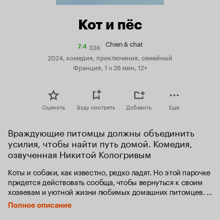
Кот и пёс
Chien & chat
33K
Рейтинг
7.4
Кинопоиска
2024, комедия, приключения, семейный
7.4
Франция, 1 ч 26 мин, 12+
Оценить
Буду смотреть
Добавить
Еще
Враждующие питомцы должны объединить 
усилия, чтобы найти путь домой. Комедия, 
озвученная Никитой Кологривым
Коты и собаки, как известно, редко ладят. Но этой парочке 
придется действовать сообща, чтобы вернуться к своим 
хозяевам и уютной жизни любимых домашних питомцев. 
По нелепой случайности они потерялись в аэропорту, 
Полное описание
и теперь «лучшим врагам» предстоит отправиться 