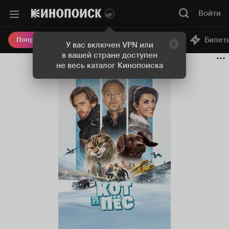
Войти
Онлайн-кинотеатр
Билет
Попробовать Плюс
У вас включен VPN или
в вашей стране доступен
не весь каталог Кинопоиска