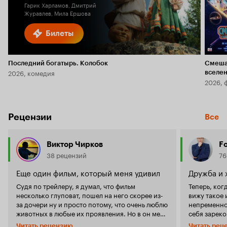
Гарик Харламов, Дмитрий
Журавлев, Мила Ершова
Билеты
Последний богатырь. Колобок
Смеша
2026, комедия
вселе
2026, 
Рецензии
Все
Виктор Чирков
F
38 рецензий
76
Еще один фильм, который меня удивил
Дружба и 
Судя по трейлеру, я думал, что фильм
Теперь, ког
несколько глуповат, пошел на него скорее из-
вижу такое 
за дочери ну и просто потому, что очень люблю
непременно 
животных в любые их проявления. Но в он меня
себя зарек
приятно удивил. Просмотр фильм принес
режиссёр, х
Читать рецензию
Читать рец