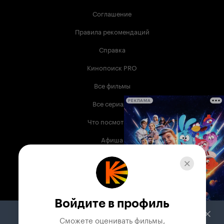
Соглашение
Правила рекомендаций
Справка
Кинопоиск PRO
Все фильмы
Все сериалы
РЕКЛАМА
Что посмотреть
Афиша
Музыка
Телепрограмма
Книги
Войдите в профиль
Служба поддержки
Сможете оценивать фильмы,
