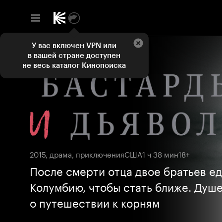
У вас включен VPN или
в вашей стране доступен
не весь каталог Кинопоиска
2015, драма, приключения
США
1 ч 38 мин
18+
После смерти отца двое братьев ед
Колумбию, чтобы стать ближе. Душ
о путешествии к корням