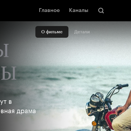
Главное
Каналы
О фильме
Детали
ут в
евная драма