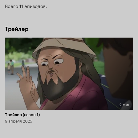
для создания инновационного лекарства.
Всего 11 эпизодов
Трейлер
2 мин
Длительность 2 мин
Трейлер (сезон 1)
9 апреля 2025