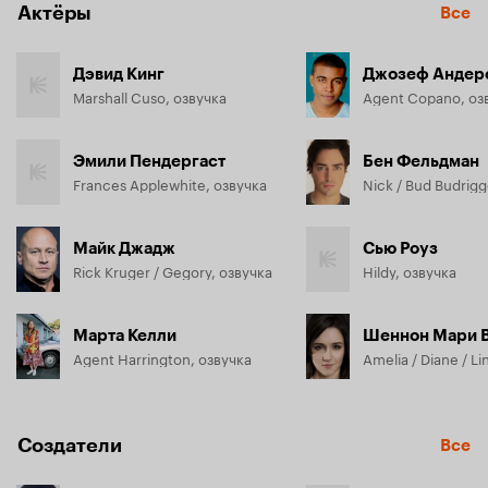
Актёры
Все
Дэвид Кинг
Джозеф Андер
Marshall Cuso, озвучка
Agent Copano, оз
Эмили Пендергаст
Бен Фельдман
Frances Applewhite, озвучка
Майк Джадж
Сью Роуз
Rick Kruger / Gegory, озвучка
Hildy, озвучка
Марта Келли
Шеннон Мари 
Agent Harrington, озвучка
Создатели
Все