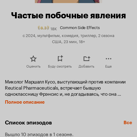
Частые побочные явления
Common Side Effects
18K
Рейтинг
8.3
Кинопоиска
с 2024, мультфильм, комедия, триллер, 2 сезона
8.3.
США, 23 мин, 18+
топ
250
Оценить
Буду смотреть
Добавить
Еще
Миколог Маршалл Кусо, выступающий против компании 
Reutical Pharmaceuticals, встречает бывшую 
одноклассницу Фрэнсис и, не догадываясь, что она 
работает на ненавистную корпорацию, показывает 
Полное описание
ей обнаруженный им в Перу голубой ангельский гриб, 
который может излечивать все болезни и даже оживлять 
мёртвых. Вот только как его вырастить, он не знает. Вскоре 
Список эпизодов
Все
Маршалл вынужден пуститься в бега, так как за ним 
начинают охотиться федеральные агенты, а Фрэнсис 
Вышло 10 эпизодов в 1 сезоне
решает использовать невероятные свойства гриба 