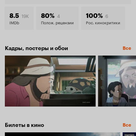
8.3
19K
4
6
8.5
80%
100%
IMDb
Полож. рецензии
Рос. кинокритики
Кадры, постеры и обои
Все
Билеты в кино
Все