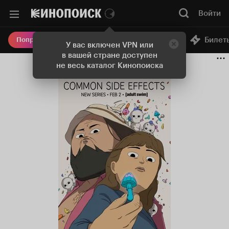
Войти
Онлайн-кинотеатр
Билет
Попробовать Плюс
У вас включен VPN или
в вашей стране доступен
не весь каталог Кинопоиска