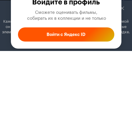
Войдите в профиль
Сможете оценивать фильмы,

 собирать их в коллекции и не только
Кажется, вы используете блокировщик рекламы. Вместе с рекламой
он может отключать постеры, папки с фильмами и другие важные
элементы. Добавьте Кинопоиск в исключения, и всё будет в порядке.
Войти с Яндекс ID
Как это сделать
Соглашение