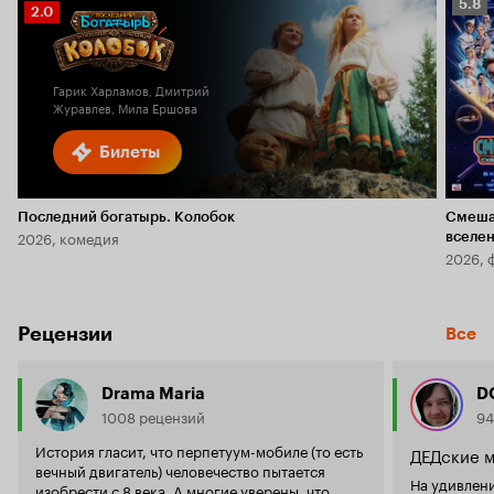
Рейт
5.8
Рейтинг
2.0
Кино
Кинопоиска
5.8
2.0
Гарик Харламов, Дмитрий
Журавлев, Мила Ершова
Билеты
Последний богатырь. Колобок
Смеша
2026, комедия
вселе
2026, 
Рецензии
Все
Drama Maria
D
1008 рецензий
94
История гласит, что перпетуум-мобиле (то есть
ДЕДские м
вечный двигатель) человечество пытается
На удивлен
изобрести с 8 века. А многие уверены, что