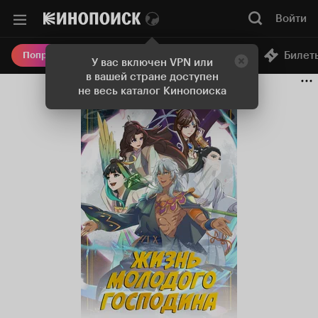
Войти
Онлайн-кинотеатр
Билет
Попробовать Плюс
У вас включен VPN или
в вашей стране доступен
не весь каталог Кинопоиска