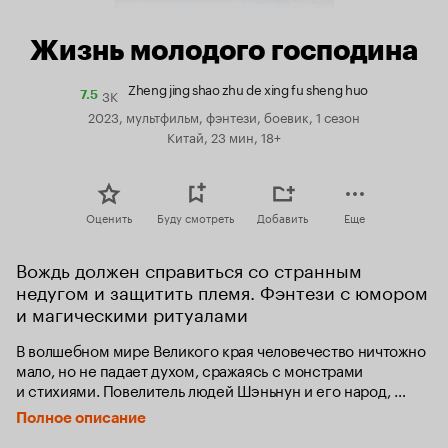
Жизнь молодого господина
Zheng jing shao zhu de xing fu sheng huo
3K
Рейтинг
7.5
Кинопоиска
2023, мультфильм, фэнтези, боевик, 1 сезон
7.5
Китай, 23 мин, 18+
Оценить
Буду смотреть
Добавить
Еще
Вождь должен справиться со странным 
недугом и защитить племя. Фэнтези с юмором 
и магическими ритуалами
В волшебном мире Великого края человечество ничтожно 
мало, но не падает духом, сражаясь с монстрами 
и стихиями. Повелитель людей Шэньнун и его народ, 
а также племена соседнего Северного края развиваются 
Полное описание
благодаря магии. Противоречивая Звёздная Богиня 