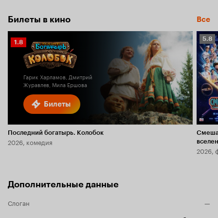
Билеты в кино
Все
Рейт
5.8
Рейтинг
1.8
Кино
Кинопоиска
5.8
1.8
Гарик Харламов, Дмитрий
Журавлев, Мила Ершова
Билеты
Последний богатырь. Колобок
Смеша
2026, комедия
вселе
2026, 
Дополнительные данные
Слоган
—