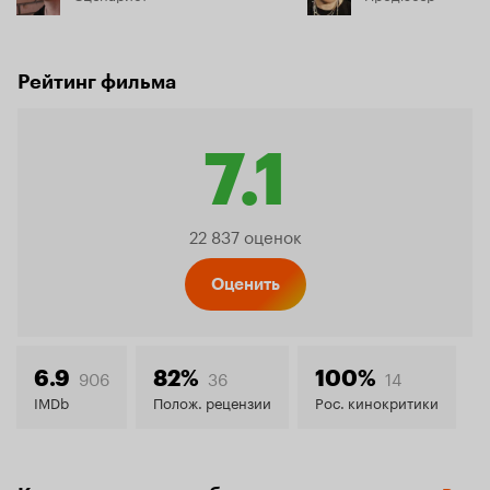
Рейтинг фильма
7.1
Рейтин
22 837 оценок
Кинопо
Оценить
7.1
906
36
14
6.9
82%
100%
IMDb
Полож. рецензии
Рос. кинокритики