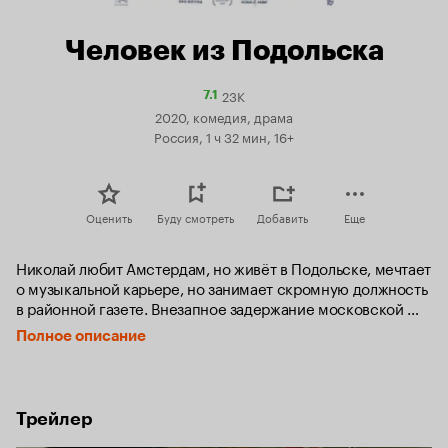
Человек из Подольска
23K
Рейтинг
7.1
Кинопоиска
2020, комедия, драма
7.1
Россия, 1 ч 32 мин, 16+
Оценить
Буду смотреть
Добавить
Еще
Николай любит Амстердам, но живёт в Подольске, мечтает 
о музыкальной карьере, но занимает скромную должность 
в районной газете. Внезапное задержание московской 
полицией вовлекает его в смешной и страшный 
Полное описание
аттракцион, исход которого невозможно предсказать. 
Точно ли он находится в полицейском участке, кто эти 
требовательные интеллектуалы в погонах и откуда им всё 
про него известно?
Трейлер