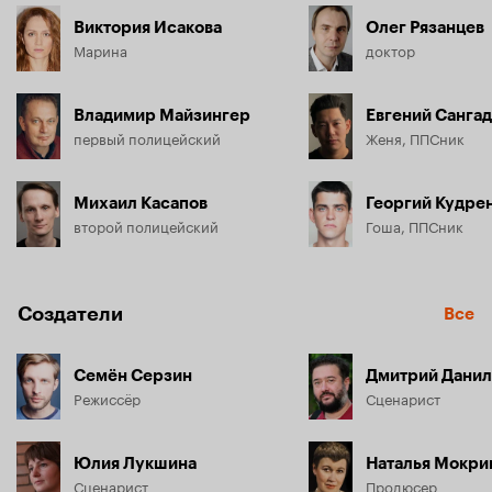
Виктория Исакова
Олег Рязанцев
Марина
доктор
Владимир Майзингер
Евгений Санга
первый полицейский
Женя, ППСник
Михаил Касапов
Георгий Кудре
второй полицейский
Гоша, ППСник
Создатели
Все
Семён Серзин
Дмитрий Данил
Режиссёр
Сценарист
Юлия Лукшина
Наталья Мокри
Сценарист
Продюсер