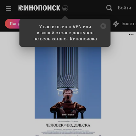
Войти
Онлайн-кинотеатр
Билет
Попробовать Плюс
У вас включен VPN или
в вашей стране доступен
не весь каталог Кинопоиска