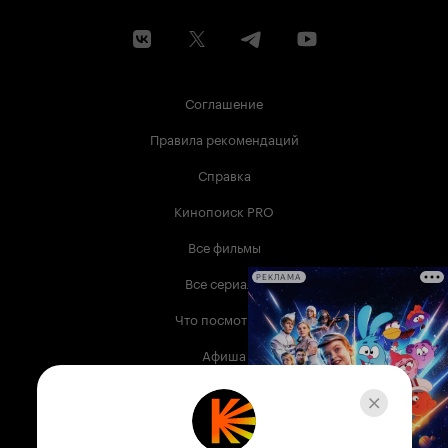
Соглашение
Правила рекомендаций
Справка
Кинопоиск PRO
Все фильмы
Все сериалы
РЕКЛАМА
Что посмотреть
Афиша
Музыка
Телепрограмма