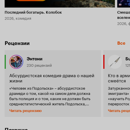
Последний богатырь. Колобок
Смеша
2026, комедия
вселе
2026, 
Рецензии
Все
Энтони
S
230 рецензий
12
Абсурдистская комедия-драма о нашей
Кто в арми
жизни
смеётся
«Человек из Подольска» – абсурдистское
Затурканно
драмеди о том, какой на самом деле должна
эмигранта»
быть полиция и о том, каким не должен быть
«научить Ро
среднестатистический житель Подольска,
переросток в
Мытищ, Химок или любого другого города
Если стряхн
Читать рецензию
Читать рец
нашей необъятной Родины. Известная фраза
философског
Владимира Маяковского «моя милиция меня
что бывает 
бережет» уже давно имеет иронический
итоге, всё 
характер и даже переименование милиции в
блажь. Нахо
Похожие