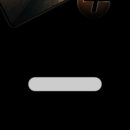
которое лучше заменять куда более яркими и
конкретными эпитетами. Поэтому скажу так,
«Человек из Подольска» – непричесанный,
моментами неуютный, к сожалению, во многом
правдивый, наводящий на размышления,
увлекательный, смешной, грустный, хорошо
снятый (оператором стал Даниил Фомичев),
неоднозначный, смотрибельный, нужный и
однозначно рекомендуемый к просмотру
фильм!