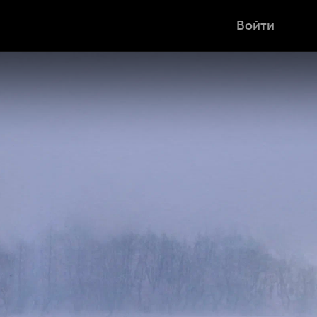
Войти