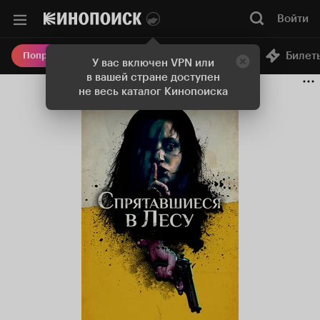
Войти
Онлайн-кинотеатр
Билет
Попробовать Плюс
У вас включен VPN или
в вашей стране доступен
не весь каталог Кинопоиска