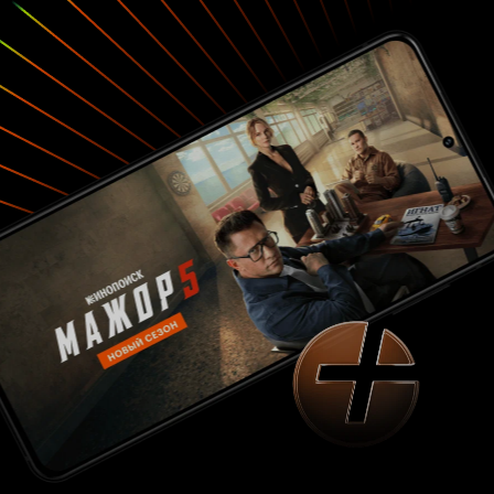
колею 'revenge-movie', мастерски вобрав в нее
мотивы из 'Триллера: Жестокого фильма',
'Ханни Колдер' и 'Дня женщины', хотя само
место действия ленты так или иначе отсылает к
традиции 'Зловещих мертвецов', при этом
надо учитывать, что при кажущейся
трэшевости и чрезмерной жестокости фильма,
'Спрятавшиеся в лесу' имеют и серьезное
идеологическое наполнение, показывая жизнь
в ее маргинально-перверсивном виде,
человеческую жестокость и расплату за нее.
Фильм отличается крайне мрачной и жуткой
атмосферой, а визуальные кровавые эффекты и
запоминающаяся операторская работа сильно
подчеркивают реализм происходящего. Из
актерских работ фильма мне наиболее
интересными и убедительными показались
персонажи Каролины Эскобар(Энни), Хосе
Эрнандеса и Даниэля Антивило. Саундтрек как
таковой сведен в фильме к минимуму, однако,
когда надо, он мастерски создает в нем
ощущение тревоги и безумия. Я рекомендую
этот весьма жесткий, кровавый и местами
отталкивающий своей извращеннотсью хоррор
всем ценителям gore и splatter-кинематографа,