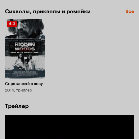
Сиквелы, приквелы и ремейки
Все
Рейтинг
4.3
Кинопоиска
4.3
Спрятанный в лесу
2014, триллер
Трейлер