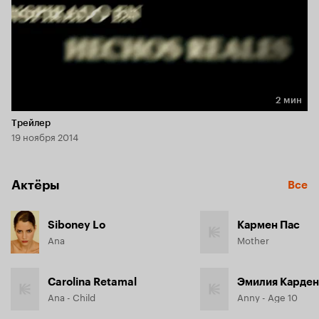
2 мин
Длительность 2 мин
Трейлер
19 ноября 2014
Актёры
Все
Siboney Lo
Кармен Пас
Ana
Mother
Carolina Retamal
Эмилия Карден
Ana - Child
Anny - Age 10