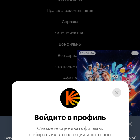
Правила рекомендаций
Справка
Кинопоиск PRO
Все фильмы
Все сериалы
РЕКЛАМА
Что посмотреть
Афиша
Музыка
Телепрограмма
Книги
Войдите в профиль
Служба поддержки
Сможете оценивать фильмы,

 собирать их в коллекции и не только
Кажется, вы используете блокировщик рекламы. Вместе с рекламой