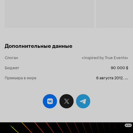
концептуальных традиций Дэвида Линча и
раннего С. Элиас Мериджа. Последней же на
данный момент режиссерской работой
чилийца стал хоррор 'Спрятавшиеся в лесу'
2012 года, успешно представленный на ряде
кинофестивалей и вызвавший интерес к
режиссеру в Голливуде, ибо в 2014 году выйдет
римейк 'Спрятавшихся в лесу', снимаемый на
Дополнительные данные
данный момент самим Валладаресом, который
явно будет более мягким по своему контенту,
ибо фильм 2012 года представляет из себя
Слоган
«Inspired by True Events»
весьма жесткое и местами неприятное, но при
Бюджет
90 000 $
этом весьма эффектное и запоминающееся
зрелище, сюжет которого ко всему прочему
Премьера в мире
6 августа 2012
,
...
основан на реальных событиях. Итак, в центре
сюжета фильма находятся трое детей,
воспитанных живущим в лесу их отцом-
извращенцем Филиппом, который к тому же
связан определенным уговором с
наркоторговцами. Но в один не очень
прекрасный миг события выходят из-под
контроля, захлестывая все вокруг в кровавую
баню. Картиной 'Спрятавшиеся в лесу', снятой
на мизерном бюджете в 90000 долларов,
Патрицио Вааладарес ступил на жанровую