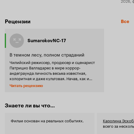
2026, 
Рецензии
Все
SumarokovNC-17
В темном лесу, полном страданий
Чилийский режиссер, продюсер и сценарист
Патрицио Валладарес в мире хоррор-
андеграунда личность весьма известная,
колоритная и даже культовая. Начав, как и
большинство режиссеров, с фильмов
Читать рецензию
короткого метра в 2004 году, уже с 2008 года
Валладарес перешел на полнометражный
материал. В 2009 году он выпускает фильм
'Грязная любовь' - эротически-перверсивный
Знаете ли вы что...
триллер с элементами психоделики и
псевдоснаффа; 2010 год знаменуется выходом
Фильм основан на реальных событиях.
Каролина Эскоб
ленты 'Творение', являющейся
всего за нескол
сюрреалистическим кошмаром с элементами
хардкора и киберпанка с учетом творческих