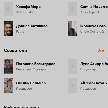
Хосефа Мора
Camila Navarre
Anny - Baby
Ana - Age 10
Дэниэл Антивило
Франсуа Сото
Father
Создатели
Все
Патрисио Вальядарес
Луис Агирре Э
Режиссёр, Сценарист
Продюсер
Эвелин Бельмар
Alfredo Cazaux
Продюсер
Продюсер
Рейтинг фильма