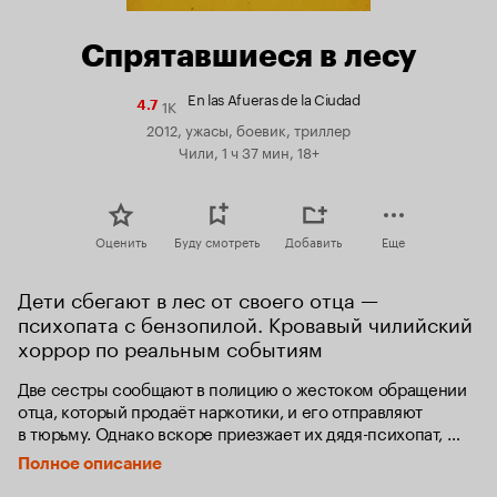
Спрятавшиеся в лесу
En las Afueras de la Ciudad
1K
Рейтинг
4.7
Кинопоиска
2012, ужасы, боевик, триллер
4.7
Чили, 1 ч 37 мин, 18+
Оценить
Буду смотреть
Добавить
Еще
Дети сбегают в лес от своего отца — 
психопата с бензопилой. Кровавый чилийский 
хоррор по реальным событиям
Две сестры сообщают в полицию о жестоком обращении 
отца, который продаёт наркотики, и его отправляют 
в тюрьму. Однако вскоре приезжает их дядя-психопат, 
который ищет своего брата и пропавший товар.
Полное описание