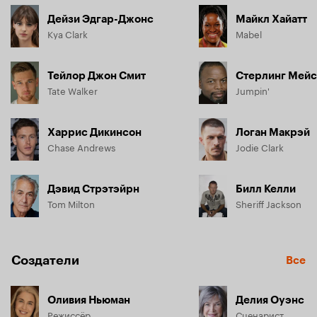
Дейзи Эдгар-Джонс
Майкл Хайатт
Kya Clark
Mabel
Тейлор Джон Смит
Стерлинг Мейс
Tate Walker
Jumpin'
Харрис Дикинсон
Логан Макрэй
Chase Andrews
Jodie Clark
Дэвид Стрэтэйрн
Билл Келли
Tom Milton
Sheriff Jackson
Создатели
Все
Оливия Ньюман
Делия Оуэнс
Режиссёр
Сценарист