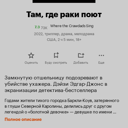
Там, где раки поют
Where the Crawdads Sing
73K
Рейтинг
7.3
Кинопоиска
2022, триллер, драма, мелодрама
7.3
США, 2 ч 5 мин, 18+
Оценить
Буду смотреть
Добавить
Еще
Замкнутую отшельницу подозревают в 
убийстве ухажера. Дэйзи Эдгар-Джонс в 
экранизации детектива-бестселлера
Годами жители тихого городка Баркли-Коув, затерянного 
в глуши Северной Каролины, делились друг с другом 
легендой о «болотной девочке» — девушке по имени 
Киа Кларк, с юных лет живущей отшельницей. Знакомство 
Полное описание
с двумя местными юношами открывает перед Кией новый 