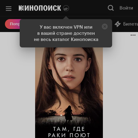
Войти
Онлайн-кинотеатр
Билет
Попробовать Плюс
У вас включен VPN или
в вашей стране доступен
не весь каталог Кинопоиска