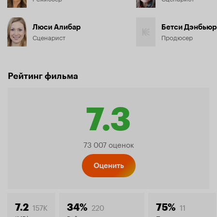
Люси Алибар
Бетси Дэнбью
Сценарист
Продюсер
Рейтинг фильма
7.3
Рейтинг
73 007 оценок
Кинопо
Оценить
157K
220
11
7.2
34%
75%