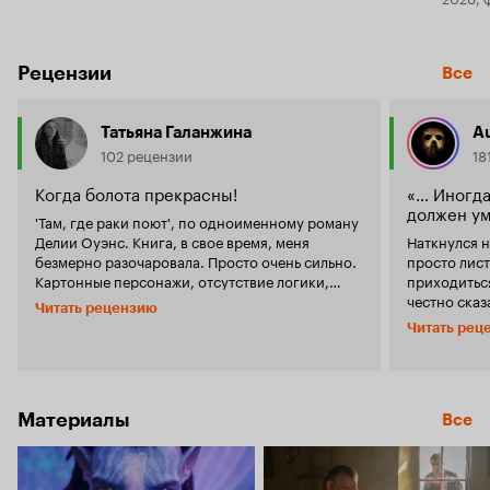
Рецензии
Все
Татьяна Галанжина
A
102 рецензии
18
Когда болота прекрасны!
«… Иногда
должен ум
'Там, где раки поют', по одноименному роману
Делии Оуэнс. Книга, в свое время, меня
Наткнулся н
безмерно разочаровала. Просто очень сильно.
просто лист
Картонные персонажи, отсутствие логики,
приходитьс
фантастические какие-то моменты жизни
честно сказ
Читать рецензию
одинокого ребенка.Просто ноль
Ньюман или
Читать рец
реалистичности. При этом - невероятно
раки поют» 
красивые, художественные, визуально
без каких-л
наполненные описания природы. И вот
сейчас найт
именно эти описания вдохновили меня
киноиндуст
посмотреть сначала чудесный трейлер, а
внимание, ч
Материалы
Все
теперь, чуть менее чудесный, фильм. Сажу
одноимённо
сразу - красиво. Очень. Визуал отменный.
аналогий я 
Природа во всем своем великолепии. И жаль,
будет исклю