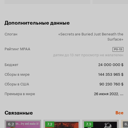
постоянно. 
ощущается.
достаточно 
неторопливы
Дополнительные данные
постепенны
сюжетной ли
структура 
Слоган
«Secrets are Buried Just Beneath the
эпизод логи
Surface»
режиссёрска
Рейтинг MPAA
уже упомяну
PG-13
заставляет 
детям до 13 лет просмотр не желателен
необычным 
Бюджет
24 000 000 $
единственным в эт
Актёрская и
Сборы в мире
144 353 965 $
драмы очень
и есть актёр
Сборы в США
90 230 760 $
этому, актё
молодой, не
Премьера в мире
26 июня 2022
,
...
перспектив
работой ре
самих актёр
раскрытие о
Связанные
Все
первого или
высочайшем
Рейтинг
Рейтинг
Рейтинг
Р
6.2
7.2
7.3
6
полноценны