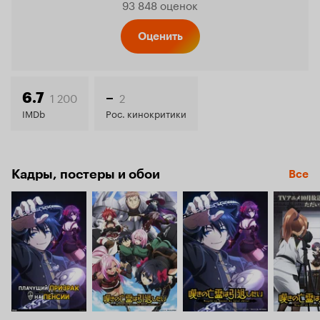
93 848 оценок
Кинопо
Оценить
7.8
1 200
2
6.7
–
IMDb
Рос. кинокритики
Кадры, постеры и обои
Все