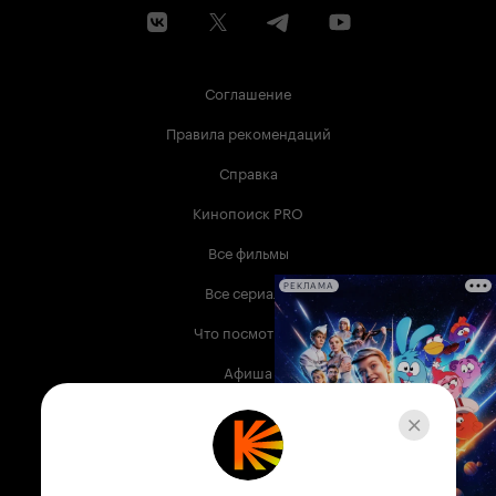
Соглашение
Правила рекомендаций
Справка
Кинопоиск PRO
Все фильмы
Все сериалы
РЕКЛАМА
Что посмотреть
Афиша
Музыка
Телепрограмма
Книги