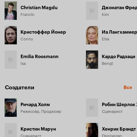
Christian Magdu
Джонатан Фре
Francki
Kim
Кристоффер Йонер
Иа Лангхамме
Conny
Elsa
Emilia Roosmann
Кардо Радзаци
Isa
Bengt
Создатели
Все
Ричард Холм
Робин Шерлок
Режиссёр, Продюсер
Сценарист
Кристин Марун
Хенрик Брандт
Сценарист
Продюсер