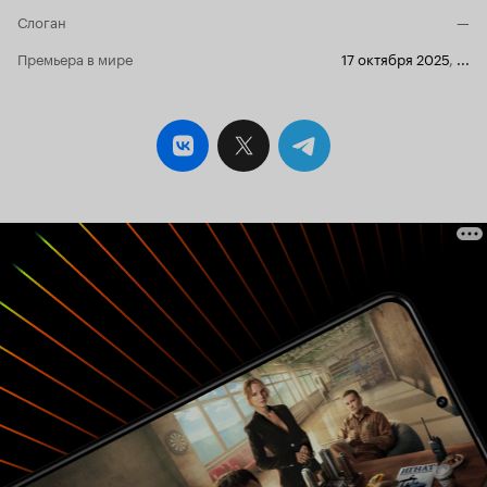
группа агрессивных людей в масках.
Слоган
—
Сотрудники супермаркета и некоторые
покупатели решают забаррикадироваться в
Премьера в мире
17 октября 2025
,
...
супермаркете и дать отпор банде снаружи.
Довольно интересный триллер со
скандинавским оттенком. Есть в нем также
нотки комедии. Фильм смотрится достаточно
бодро и легко благодаря неплохой динамике
происходящих событий. Каждый герой фильма
имеет свой уникальный характер. Это не
просто картонные болванчики. За каждым
героем стоит своя история, которая
раскрывается по ходу повествования. Пока
смотришь фильм, думаешь о том, чтобы сам
сделал на месте каждого конкретного героя и
даешь свою собственную моральную оценку.
Главная сюжетная линия тоже непростая.
Происхождение забежавших в супермаркет
раненых людей неизвестно. Кто они такие и
почему на них охотятся головорезы снаружи?
Я выдвигал некоторые догадки, но отгадать
полностью этот секрет собственными силами
не смог. Поэтому разгадку я получил ровно
тогда, когда это было запланировано автором
фильма. Однако, если подходить к просмотру