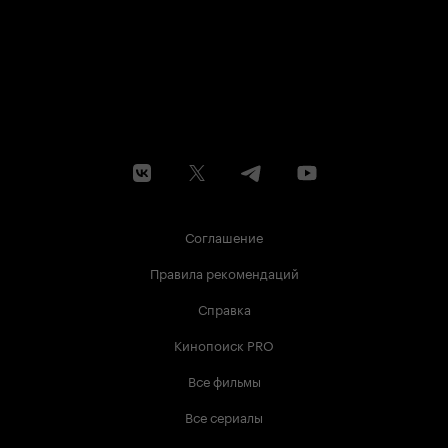
и грызуна 'пнуть' людей, нуждавшихся в
помощи, и не иметь никаких проблем? С
другой стороны, можно ли было тогда себя
считать человеком? Или же тогда можно было
однозначно охарактеризовать себя как
животное, лишенное человечности?
Комедийный триллер 'Мы умрем сегодня
ночью' — достаточно неплохой образец жанра,
но не слишком хороший. Добротный середняк.
Все же именно как комедийный триллер или
черная комедия фильм недостаточно хорошо
сбалансирован, а если воспринимать фильм не
как комедию, а как серьезный триллер, то
некоторая нелогичность может разочаровать.
Соглашение
Тем не менее, смотрится фильм легко, с
интересом, иногда есть над чем поразмыслить,
Правила рекомендаций
иногда есть над чем посмеяться.
Справка
Кинопоиск PRO
Все фильмы
Все сериалы