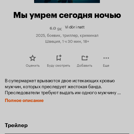
Мы умрем сегодня ночью
Vi dör i natt
9K
Рейтинг
6.0
Кинопоиска
2025, боевик, триллер, криминал
6.0
Швеция, 1 ч 30 мин, 18+
Оценить
Буду смотреть
Добавить
Еще
В супермаркет врываются двое истекающих кровью 
мужчин, которых преследует жестокая банда. 
Преследователи требуют выдать им одного мужчину 
с ножевыми ранениями. Сотрудник магазина решает 
Полное описание
запереть двери и забаррикадироваться, но бандиты 
не собираются уходить и окружают здание. Оказавшиеся 
в ловушке посетители сталкиваются с тяжёлым выбором: 
выдать раненого или рискнуть жизнью, чтобы защитить 
Трейлер
человека, которого они едва знают.