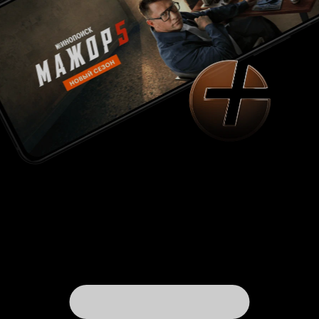
фильма с полной серьезностью, то можно
обнаружить некоторые логические
несоответствия в действиях или отсутствии
действий как тех, кто находится снаружи, так и
тех, кто внутри супермаркета. Например, уже в
самом начале фильма бандиты вместо того,
чтобы угрожать и многозначительно молчать,
могли спокойно объяснить свою позицию и
рассказать, почему им нужна та парочка
раненых людей. Возможно, тогда и не
случилось бы то, что случилось, раненых
выдали и обитателям супермаркета не
пришлось бы сражаться за свою жизнь.
Бандиты же даже не попробовали объясниться.
Здесь я подхожу, наверное, к главному
посланию фильма — готов ли ты защищать
чужую жизнь, тем более жизнь незнакомца,
рискуя своей жизнью? Первая сцена фильма —
девушка видит мертвого грызуна на дороге и
пинает его, отбрасывая в канаву. Думаю, что
это не просто сцена для того, чтобы заполнить
экранное время. Скорее всего, автор фильма
проводит параллель между грызуном и
человеком. Может быть, нужно было также как