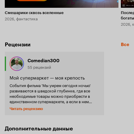
Смешарики сквозь вселенные
После
2026, фантастика
богаты
2026, 
Рецензии
Все
Comedian300
55 рецензий
Мой супермаркет — моя крепость
События фильма 'Мы умрем сегодня ночью'
развиваются в шведской глубинке, где все
необходимые товары можно приобрести в
единственном супермаркете, а если в нем
чего-то нет, то этого нет на многие мили
Читать рецензию
вокруг. В супермаркет на работу устраивается
мужчина, который влюблен в одну из
сотрудниц. Как назло, именно в этот день
поздним вечером в супермаркет забегают
Дополнительные данные
раненые мужчина и женщина. Их преследует