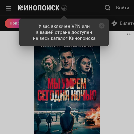
Войти
Онлайн-кинотеатр
Билет
Попробовать Плюс
У вас включен VPN или
в вашей стране доступен
не весь каталог Кинопоиска