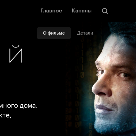
Главное
Каналы
О фильме
Детали
много дома.
кте,