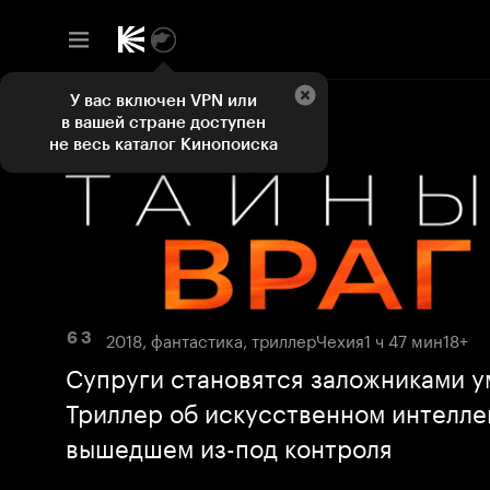
У вас включен VPN или
в вашей стране доступен
не весь каталог Кинопоиска
2018, фантастика, триллер
Чехия
1 ч 47 мин
18+
6 3
Супруги становятся заложниками у
Триллер об искусственном интелле
вышедшем из-под контроля