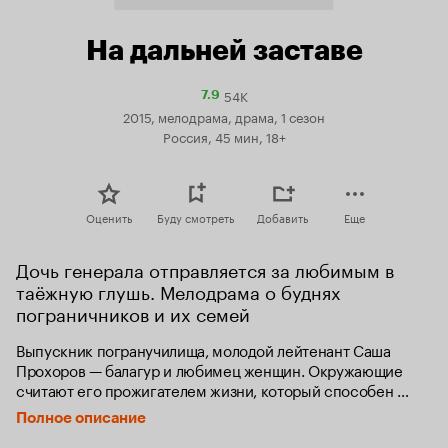
На дальней заставе
54K
Рейтинг
7.9
Кинопоиска
2015, мелодрама, драма, 1 сезон
7.9
Россия, 45 мин, 18+
Оценить
Буду смотреть
Добавить
Еще
Дочь генерала отправляется за любимым в 
таёжную глушь. Мелодрама о буднях 
пограничников и их семей 
Выпускник погранучилища, молодой лейтенант Саша 
Прохоров — балагур и любимец женщин. Окружающие 
считают его прожигателем жизни, который способен 
только на легкомысленные поступки. Однако те, 
Полное описание
кто хорошо знаком с Сашей, знают, что на самом деле 