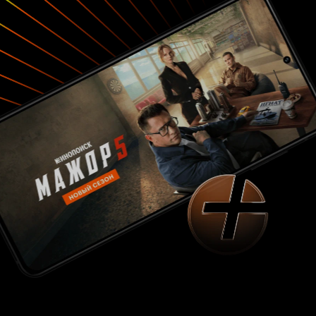
испытывать.
7 из 10 P.S.
Марина Митрофанова
- прелестная, и роль такая... Прямо
!
тургеневская девушка