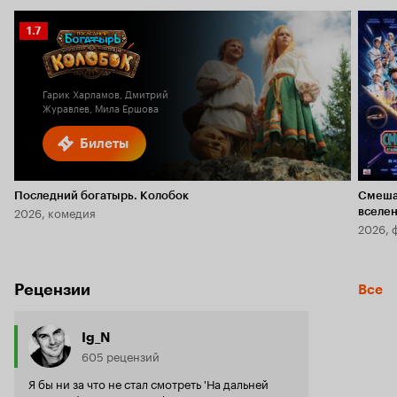
Рейтинг
1.7
Кинопоиска
1.7
Гарик Харламов, Дмитрий
Журавлев, Мила Ершова
Билеты
Последний богатырь. Колобок
Смеша
2026, комедия
вселе
2026, 
Рецензии
Все
Ig_N
605 рецензий
Я бы ни за что не стал смотреть 'На дальней