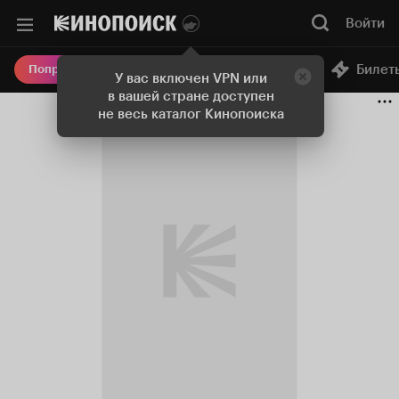
Войти
Онлайн-кинотеатр
Билет
Попробовать Плюс
У вас включен VPN или
в вашей стране доступен
не весь каталог Кинопоиска