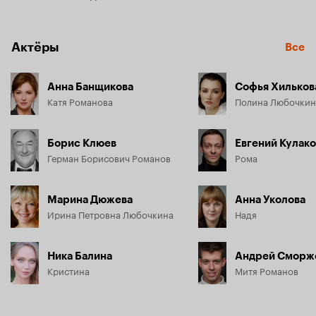
Актёры
Все
Анна Банщикова
Софья Хильков
Катя Романова
Полина Любочкин
Борис Клюев
Евгений Кулако
Герман Борисович Романов
Рома
Марина Дюжева
Анна Уколова
Ирина Петровна Любочкина
Надя
Ника Балина
Андрей Сморж
Кристина
Митя Романов