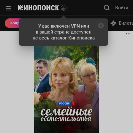
Войти
Онлайн-кинотеатр
Билет
Попробовать Плюс
У вас включен VPN или
в вашей стране доступен
не весь каталог Кинопоиска