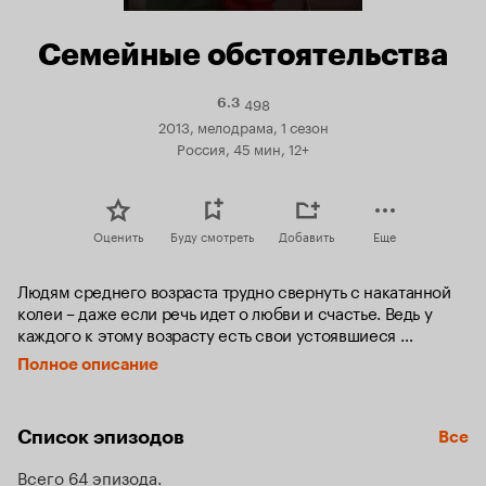
Семейные обстоятельства
498
Рейтинг
6.3
Кинопоиска
2013, мелодрама, 1 сезон
6.3
Россия, 45 мин, 12+
Оценить
Буду смотреть
Добавить
Еще
Людям среднего возраста трудно свернуть с накатанной 
колеи – даже если речь идет о любви и счастье. Ведь у 
каждого к этому возрасту есть свои устоявшиеся 
привычки, большие планы на будущее, твердые убеждения 
Полное описание
и разнообразные «семейные обстоятельства». И главный 
герой сериала, Саша Любочкин, и главная героиня, Катя 
Романова – родители-одиночки. Но кроме детей в их 
Список эпизодов
Все
жизни есть еще куча беспокойных родственников, 
пекущихся об их благополучии. Удастся ли им, несмотря 
Всего 64 эпизода
на заботливых родичей, построить свое счастье?