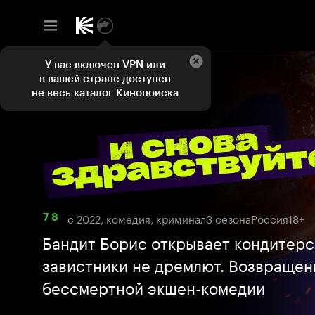
У вас включен VPN или
в вашей стране доступен
не весь каталог Кинопоиска
с 2022, комедия, криминал
3 сезона
Россия
18+
7 8
Бандит Борис открывает кондитерс
завистники не дремлют. Возвращен
бессмертной экшен-комедии