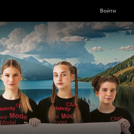
Войти