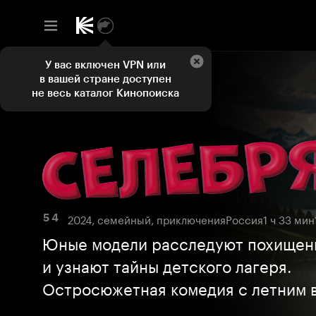
У вас включен VPN или
в вашей стране доступен
не весь каталог Кинопоиска
2024, семейный, приключения
Россия
1 ч 33 мин
5 4
Юные модели расследуют похищен
и узнают тайны детского лагеря.
Остросюжетная комедия с летним 