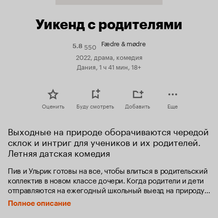
Уикенд с родителями
Fædre & mødre
550
Рейтинг
5.8
Кинопоиска
2022, драма, комедия
5.8
Дания, 1 ч 41 мин, 18+
Оценить
Буду смотреть
Добавить
Еще
Выходные на природе оборачиваются чередой 
склок и интриг для учеников и их родителей. 
Летняя датская комедия
Пив и Ульрик готовы на все, чтобы влиться в родительский 
коллектив в новом классе дочери. Когда родители и дети 
отправляются на ежегодный школьный выезд на природу, 
становится очевидно, что без интриг, соперничества, 
Полное описание
сплетен и провокаций в этом террариуме не обойдется. 