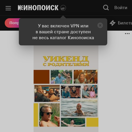
Войти
Онлайн-кинотеатр
Билет
Попробовать Плюс
У вас включен VPN или
в вашей стране доступен
не весь каталог Кинопоиска