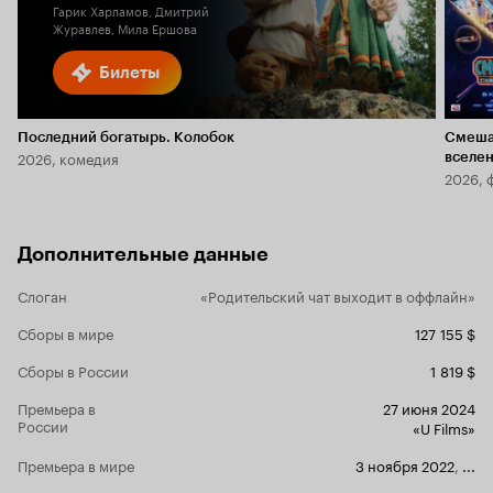
Гарик Харламов, Дмитрий
Журавлев, Мила Ершова
Билеты
Последний богатырь. Колобок
Смеша
2026, комедия
вселе
2026, 
Дополнительные данные
Слоган
«Родительский чат выходит в оффлайн»
Сборы в мире
127 155 $
Сборы в России
1 819 $
Премьера в
27 июня 2024
России
«U Films»
Премьера в мире
3 ноября 2022
,
...