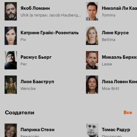
Якоб Ломанн
Николай Ли Ка
Ulrik (в титрах: Jacob Hauberg Lohmann)
Tommy
Катрине Грайс-Розенталь
Лине Крусе
Piv
Bettina
Расмус Бьерг
Микаэль Биркк
Per
Lasse
Лизе Бааструп
Лиза Ловен Ко
Wencke
Moa-Britt
Создатели
Все
Паприка Стеэн
Томас Радур
Режиссёр
Продюсер