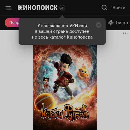
Войти
Онлайн-кинотеатр
Билет
Попробовать Плюс
У вас включен VPN или
в вашей стране доступен
не весь каталог Кинопоиска