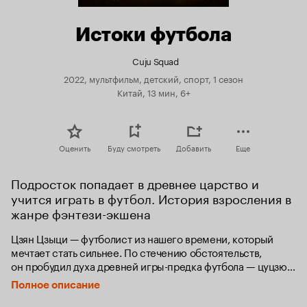
Истоки футбола
Cuju Squad
2022, мультфильм, детский, спорт, 1 сезон
Китай, 13 мин, 6+
Оценить
Буду смотреть
Добавить
Еще
Подросток попадает в древнее царство и 
учится играть в футбол. История взросления в 
жанре фэнтези-экшена
Цзян Цзыци — футболист из нашего времени, который 
мечтает стать сильнее. По стечению обстоятельств, 
он пробудил духа древней игры-предка футбола — цуцзюя. 
Пытаясь угнаться за духом, он вместе с другом попадает 
Полное описание
в древнее царство Ци. Там он находит новых друзей, 
учителя, противников и овладевает загадочными 