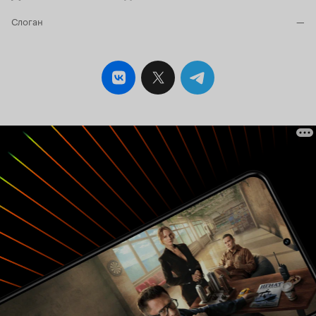
Слоган
—