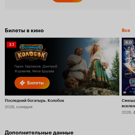
Билеты в кино
Все
Рейт
6.0
Рейтинг
2.1
Кино
Кинопоиска
6.0
2.1
Гарик Харламов, Дмитрий
Журавлев, Мила Ершова
Билеты
Последний богатырь. Колобок
Смеша
2026, комедия
вселе
2026, 
Дополнительные данные