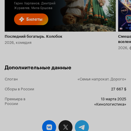
Гарик Харламов, Дмитрий
Журавлев, Мила Ершова
Билеты
Последний богатырь. Колобок
Смеша
2026, комедия
вселе
2026, 
Дополнительные данные
Слоган
«Семья напрокат. Дорого»
Сборы в России
27 667 $
Премьера в
13 марта 2025
России
«Кинологистика»