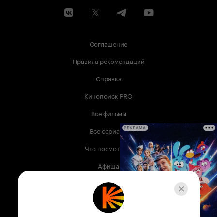
Соглашение
Правила рекомендаций
Справка
Кинопоиск PRO
Все фильмы
Все сериалы
РЕКЛАМА
Что посмотреть
Афиша
Музыка
Телепрограмма