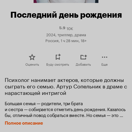
Последний день рождения
10K
Рейтинг
5.9
Кинопоиска
2024, триллер, драма
5.9
Россия, 1 ч 28 мин, 18+
Оценить
Буду смотреть
Добавить
Еще
Психолог нанимает актеров, которые должны 
сыграть его семью. Артур Сопельник в драме с 
нарастающей интригой
Большая семья — родители, три брата 
и сестра — собирается отметить день рождения. Казалось 
бы, отличный повод собраться вместе. Но семья — это 
всего лишь проект одного из «братьев» — опытного 
Полное описание
психолога, который проводит эксперимент по созданию 