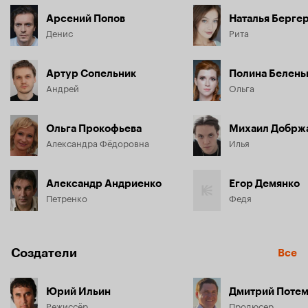
Арсений Попов
Наталья Берге
Денис
Рита
Артур Сопельник
Полина Белень
Андрей
Ольга
Ольга Прокофьева
Михаил Добрж
Александра Фёдоровна
Илья
Александр Андриенко
Егор Демянко
Петренко
Федя
Создатели
Все
Юрий Ильин
Дмитрий Поте
Режиссёр
Продюсер