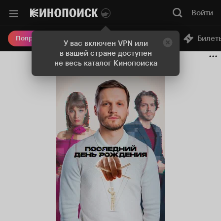
Войти
Онлайн-кинотеатр
Билет
Попробовать Плюс
У вас включен VPN или
в вашей стране доступен
не весь каталог Кинопоиска