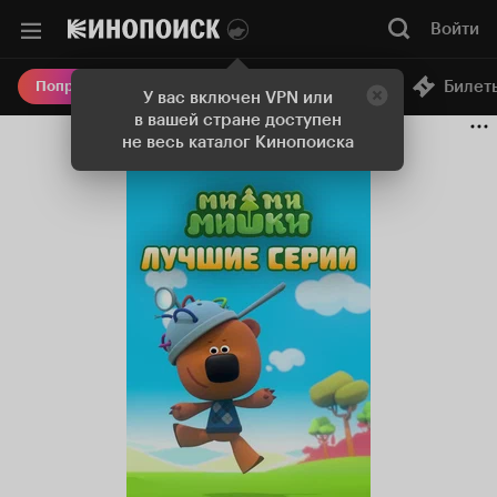
Войти
Онлайн-кинотеатр
Билет
Попробовать Плюс
У вас включен VPN или
в вашей стране доступен
не весь каталог Кинопоиска