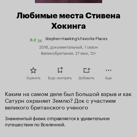
Любимые места Стивена
Хокинга
Stephen Hawking's Favorite Places
3K
Рейтинг
8.2
Кинопоиска
2016, документальный, 1 сезон
8.2
Великобритания, 27 мин, 12+
Оценить
Буду смотреть
Добавить
Еще
Каким на самом деле был Большой взрыв и как 
Сатурн охраняет Землю? Док с участием 
великого британского ученого
Знаменитый физик отправляется в удивительное 
путешествие по Вселенной.