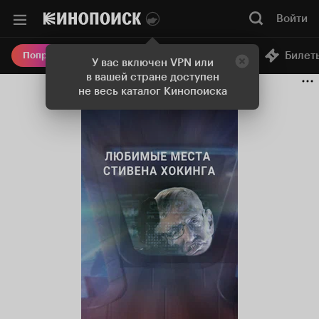
Войти
Онлайн-кинотеатр
Билет
Попробовать Плюс
У вас включен VPN или
в вашей стране доступен
не весь каталог Кинопоиска