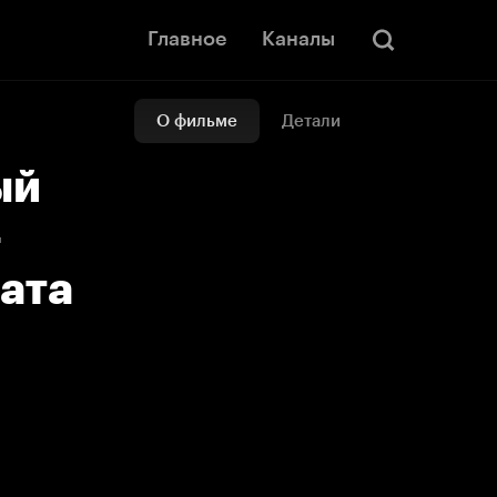
Главное
Каналы
О фильме
Детали
ый
-
ата