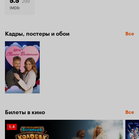
6.2
299
5.5
IMDb
Кадры, постеры и обои
Все
Билеты в кино
Все
Рейтинг
1.4
Кинопоиска
1.4