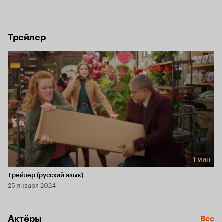
конкурс, приуроченный ко Дню святого Валентина. 
В суматохе подготовки к мероприятию они сближаются.
Трейлер
1 мин
Длительность 1 мин
Трейлер (русский язык)
25 января 2024
Актёры
Все