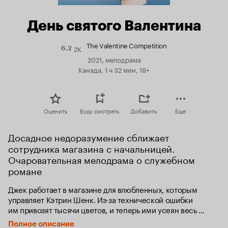
День святого Валентина
The Valentine Competition
2K
Рейтинг
6.2
Кинопоиска
2021, мелодрама
6.2
Канада, 1 ч 32 мин, 18+
Оценить
Буду смотреть
Добавить
Еще
Досадное недоразумение сближает 
сотрудника магазина с начальницей. 
Очаровательная мелодрама о служебном 
романе
Джек работает в магазине для влюбленных, которым 
управляет Кэтрин Шенк. Из-за технической ошибки 
им привозят тысячи цветов, и теперь ими усеян весь 
магазин. Джек и Кэтрин решают устроить общегородской 
Полное описание