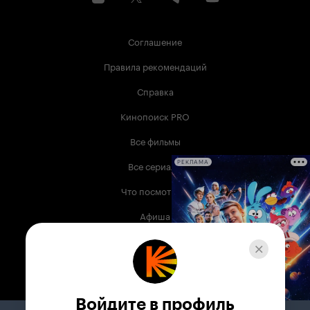
Соглашение
Правила рекомендаций
Справка
Кинопоиск PRO
Все фильмы
Все сериалы
РЕКЛАМА
Что посмотреть
Афиша
Музыка
Телепрограмма
Книги
Войдите в профиль