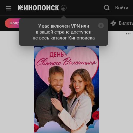
Войти
Онлайн-кинотеатр
Билет
Попробовать Плюс
У вас включен VPN или
в вашей стране доступен
не весь каталог Кинопоиска