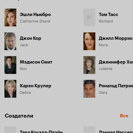
Эшли Ньюбро
Том Тасс
Catherine Shank
Richard
Джон Кор
Джилл Моррис
Jack
Myra
Мэдисон Смит
Дженнифер Хи
Ron
Juliette
Карен Крупер
Рональд Патри
Debra
Gary
Создатели
Все
Тара Коуэлл-Плэйн
Дэниал Нассер