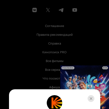
Соглашение
Правила рекомендаций
Справка
Кинопоиск PRO
Все фильмы
Все сериалы
РЕКЛАМА
Что посмотреть
Афиша
Музыка
Телепрограмма