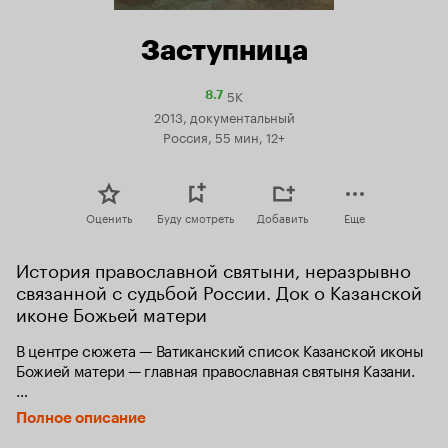
Заступница
5K
Рейтинг
8.7
Кинопоиска
2013, документальный
8.7
Россия, 55 мин, 12+
Оценить
Буду смотреть
Добавить
Еще
История православной святыни, неразрывно 
связанной с судьбой России. Док о Казанской 
иконе Божьей матери
В центре сюжета — Ватиканский список Казанской иконы 
Божией матери — главная православная святыня Казани.

В фильме описаны четыре пласта российской истории: 
Полное описание
освобождение Москвы ополчением Минина 