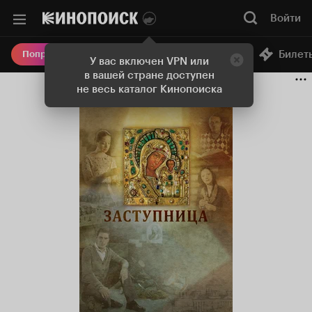
Войти
Онлайн-кинотеатр
Билет
Попробовать Плюс
У вас включен VPN или
в вашей стране доступен
не весь каталог Кинопоиска