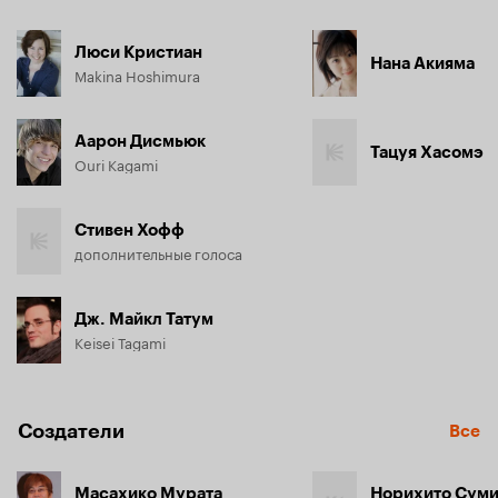
Люси Кристиан
Нана Акияма
Makina Hoshimura
Аарон Дисмьюк
Тацуя Хасомэ
Ouri Kagami
Стивен Хофф
дополнительные голоса
Дж. Майкл Татум
Keisei Tagami
Создатели
Все
Масахико Мурата
Норихито Сум