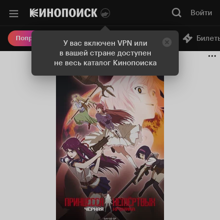
Войти
Онлайн-кинотеатр
Билет
Попробовать Плюс
У вас включен VPN или
в вашей стране доступен
не весь каталог Кинопоиска