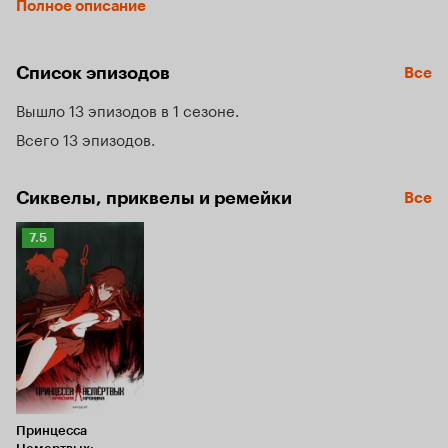
Полное описание
официального признания договора ему пришлось вступить 
в буддистский орден Когон и начать нелегкое обучение, а 
Макина тем временем борется с демонами прошлого, не 
Список эпизодов
Все
желая примириться с уходом своего напарника и 
наставника.
Вышло 13 эпизодов в 1 сезоне
Всего 13 эпизодов
Сиквелы, приквелы и ремейки
Все
Рейтинг
7.5
Кинопоиска
7.5
Принцесса