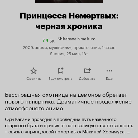
Принцесса Немертвых:
черная хроника
Shikabane hime kuro
5K
Рейтинг
7.4
Кинопоиска
2009, аниме, мультфильм, приключения, 1 сезон
7.4
Япония, 25 мин, 18+
Оценить
Буду смотреть
Добавить
Еще
Бесстрашная охотница на демонов обретает 
нового напарника. Драматичное продолжение 
атмосферного аниме
Ори Кагами проводил в последний путь названного 
старшего брата и принял от него великую ответственность 
– связь с «принцессой немертвых» Макиной Хосимура, 
как выяснилось – не чужой для обоих братьев. Для 