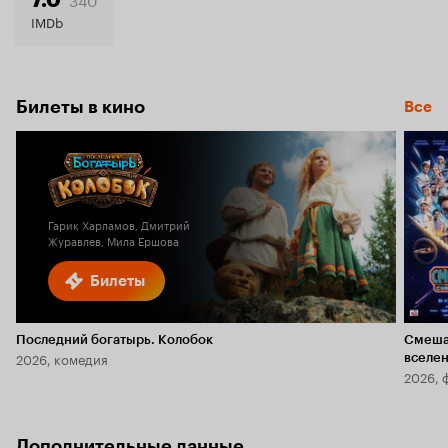
7.4
IMDb
Билеты в кино
Все
Гарик Харламов, Дмитрий
Журавлев, Мила Ершова
Билеты
Последний богатырь. Колобок
Смеша
2026, комедия
вселе
2026, 
Дополнительные данные