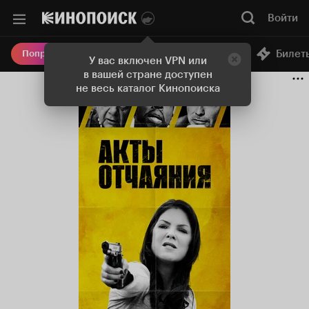
Войти
Онлайн-кинотеатр
Билет
Попробовать Плюс
У вас включен VPN или
в вашей стране доступен
не весь каталог Кинопоиска