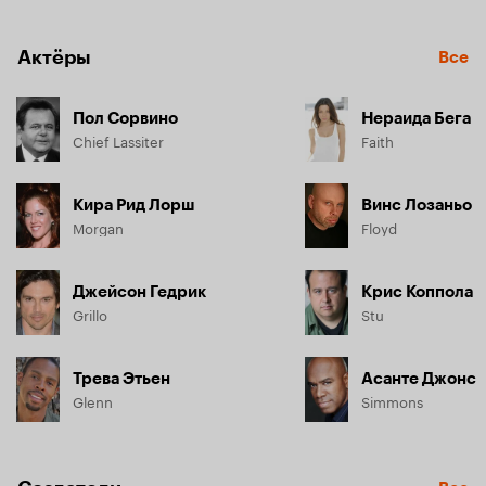
Актёры
Все
Пол Сорвино
Нераида Бега
Chief Lassiter
Faith
Кира Рид Лорш
Винс Лозаньо
Morgan
Floyd
Джейсон Гедрик
Крис Коппола
Grillo
Stu
Трева Этьен
Асанте Джонс
Glenn
Simmons