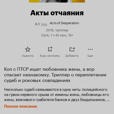
Акты отчаяния
Acts of Desperation
700
Рейтинг
6.1
Кинопоиска
2018, триллер
6.1
США, 1 ч 45 мин, 18+
Оценить
Буду смотреть
Добавить
Еще
Коп с ПТСР ищет любовника жены, а вор 
спасает незнакомку. Триллер о переплетении 
судеб и роковых совпадениях
Несколько судеб связываются в одну нить: полицейского 
на грани нервного срыва от измены жены, любовницы его 
жены, вежливого грабителя банков и двух бездельников, 
мечтающих о лёгких деньгах. Как сложатся их жизни, 
Полное описание
когда они узнают, как тесен мир?