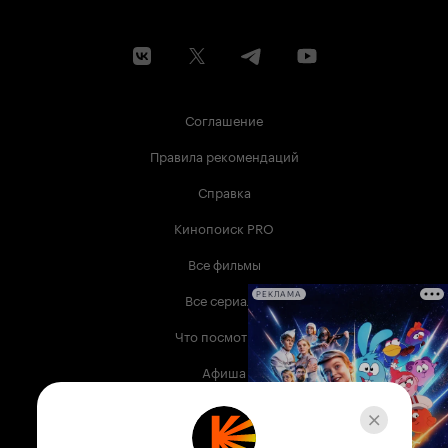
Соглашение
Правила рекомендаций
Справка
Кинопоиск PRO
Все фильмы
Все сериалы
РЕКЛАМА
Что посмотреть
Афиша
Музыка
Телепрограмма