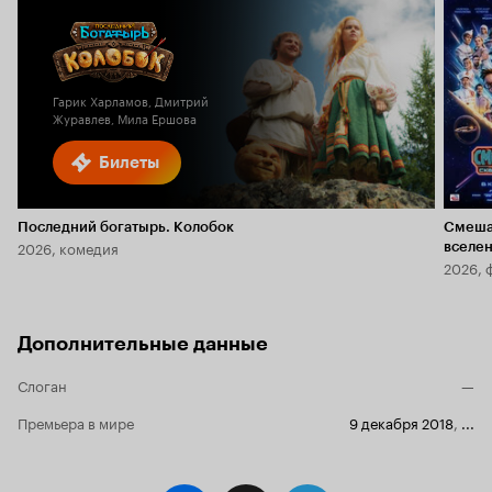
Гарик Харламов, Дмитрий
Журавлев, Мила Ершова
Билеты
Последний богатырь. Колобок
Смеша
2026, комедия
вселе
2026, 
Дополнительные данные
Слоган
—
Премьера в мире
9 декабря 2018
,
...