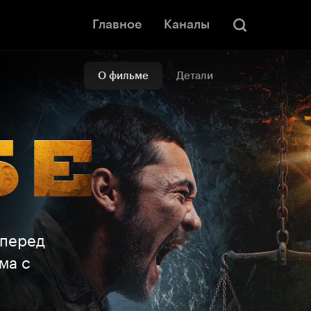
Главное
Каналы
О фильме
Детали
 перед
ма с