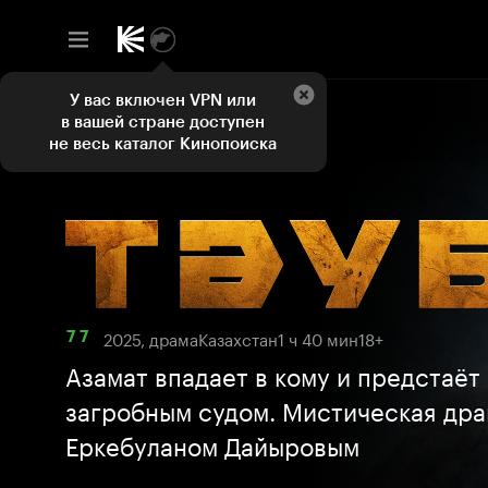
У вас включен VPN или
в вашей стране доступен
не весь каталог Кинопоиска
2025, драма
Казахстан
1 ч 40 мин
18+
7 7
Азамат впадает в кому и предстаёт
загробным судом. Мистическая дра
Еркебуланом Дайыровым